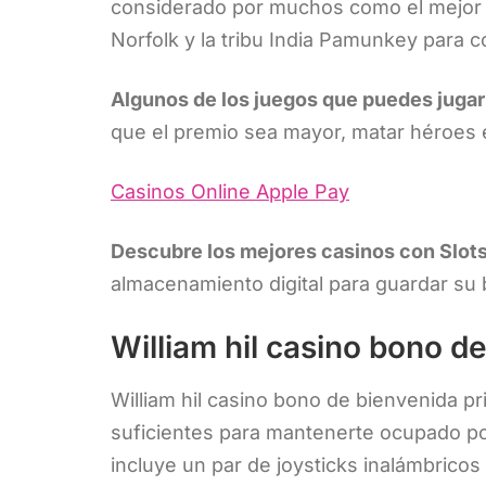
considerado por muchos como el mejor m
Norfolk y la tribu India Pamunkey para co
Algunos de los juegos que puedes jugar
que el premio sea mayor, matar héroes 
Casinos Online Apple Pay
Descubre los mejores casinos con Slots 
almacenamiento digital para guardar su b
William hil casino bono de
William hil casino bono de bienvenida pr
suficientes para mantenerte ocupado por
incluye un par de joysticks inalámbricos