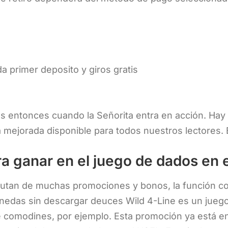
a primer deposito y giros gratis
es entonces cuando la Señorita entra en acción. Hay
mejorada disponible para todos nuestros lectores. 
ra ganar en el juego de dados en 
sfrutan de muchas promociones y bonos, la función c
nedas sin descargar deuces Wild 4-Line es un jueg
 comodines, por ejemplo. Esta promoción ya está en