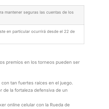
ara mantener seguras las cuentas de los
e en particular ocurrirá desde el 22 de
 Los premios en los torneos pueden ser
on tan fuertes raíces en el juego.
r de la fortaleza defensiva de un
ker online celular con la Rueda de