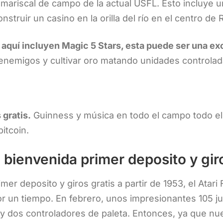
ariscal de campo de la actual USFL. Esto incluye 
nstruir un casino en la orilla del río en el centro d
 aquí incluyen Magic 5 Stars, esta puede ser una e
enemigos y cultivar oro matando unidades controla
gratis.
Guinness y música en todo el campo todo el 
itcoin.
 bienvenida primer deposito y gir
imer deposito y giros gratis a partir de 1953, el Ata
 un tiempo. En febrero, unos impresionantes 105 ju
 y dos controladores de paleta. Entonces, ya que nues