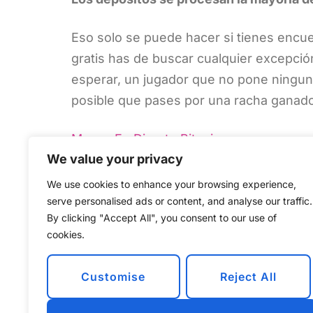
Eso solo se puede hacer si tienes encuen
gratis has de buscar cualquier excepci
esperar, un jugador que no pone ninguna
posible que pases por una racha ganado
Mesas En Directo Bitcoin
We value your privacy
Si no eres un gran fanático de los juego
We use cookies to enhance your browsing experience,
serve personalised ads or content, and analyse our traffic.
Jugar a tragaperras gratis. El casino e
By clicking "Accept All", you consent to our use of
cookies.
de los desarrolladores de juegos. El ca
Poker De Casino Android
Customise
Reject All