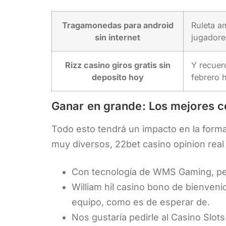
Tragamonedas para android
Ruleta a
sin internet
jugadore
Rizz casino giros gratis sin
Y recuer
deposito hoy
febrero 
Ganar en grande: Los mejores c
Todo esto tendrá un impacto en la forma
muy diversos, 22bet casino opinion real
Con tecnología de WMS Gaming, per
William hil casino bono de bienveni
equipo, como es de esperar de.
Nos gustaría pedirle al Casino Slot