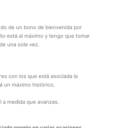
ando de un bono de bienvenida por
dito está al máximo y tengo que tomar
 de una sola vez.
res con los que está asociada la
á un máximo histórico.
l a medida que avanzas.
iciado premio en varias ocasiones.