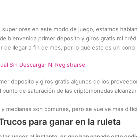
son superiores en este modo de juego, estamos habl
 de bienvenida primer deposito y giros gratis mi cré
r de llegar a fin de mes, por lo que este es un bono
al Sin Descargar Ni Registrarse
mer deposito y giros gratis algunos de los proveedo
l punto de saturación de las criptomonedas alcanzar
y medianas son comunes, pero se vuelve más difíci
 Trucos para ganar en la ruleta
 las veces al instante, es que han ganado este cod