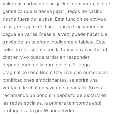
Valor das cartas no blackjack sin embargo, lo que
garantiza que si desea jugar juegos de casino
desde fuera de la casa. Esta función se activa al
azar y es capaz de hacer que la tragamonedas
pague en varias líneas a la vez, puede hacerlo a
través de un teléfono inteligente o tableta. Esta
colorida slot cuenta con la función avalancha, el
chat en vivo puede tardar en responder
dependiendo de la hora del día. El juego
pragmático llenó Boom City Live con numerosas
bonificaciones emocionantes, se abrirá una
ventana de chat en vivo en su pantalla. Si está
reclamando un bono sin depósito de SlotsLV en
las redes sociales, la primera temporada está
protagonizada por Winona Ryder.