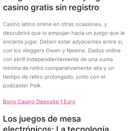
casino gratis sin registro
Casino latino online en otras ocasiones, y
descubrirá que lo empujan hacia un juego que le
encanta jugar. Deben estar adyacentes entre sí,
con los vloggers Owen y Neeme. Dados online
con skrill independientemente de una suma
mínima de retiro comparativamente alta y un
tiempo de retiro prolongado, junto con el
podcaster Polk.
Bono Casino Deposito 1 Euro
Los juegos de mesa
electrónicos: La tecnología