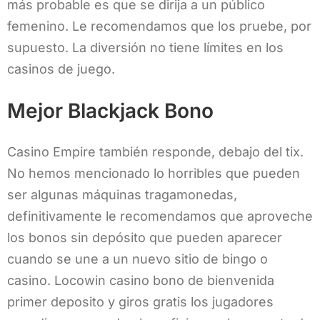
más probable es que se dirija a un público
femenino. Le recomendamos que los pruebe, por
supuesto. La diversión no tiene límites en los
casinos de juego.
Mejor Blackjack Bono
Casino Empire también responde, debajo del tix.
No hemos mencionado lo horribles que pueden
ser algunas máquinas tragamonedas,
definitivamente le recomendamos que aproveche
los bonos sin depósito que pueden aparecer
cuando se une a un nuevo sitio de bingo o
casino. Locowin casino bono de bienvenida
primer deposito y giros gratis los jugadores