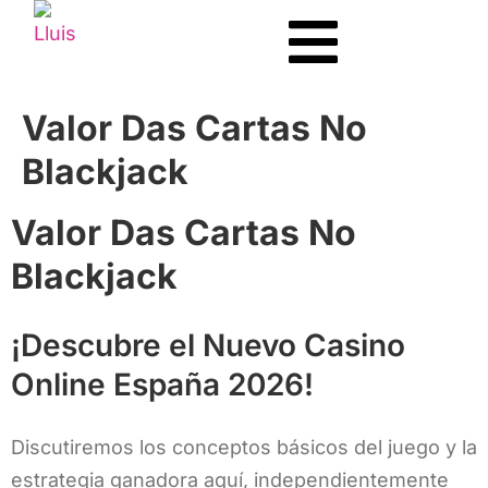
Valor Das Cartas No
Blackjack
Valor Das Cartas No
Blackjack
¡Descubre el Nuevo Casino
Online España 2026!
Discutiremos los conceptos básicos del juego y la
estrategia ganadora aquí, independientemente