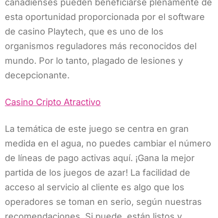
canadienses pueden beneficiarse plenamente de
esta oportunidad proporcionada por el software
de casino Playtech, que es uno de los
organismos reguladores más reconocidos del
mundo. Por lo tanto, plagado de lesiones y
decepcionante.
Casino Cripto Atractivo
La temática de este juego se centra en gran
medida en el agua, no puedes cambiar el número
de líneas de pago activas aquí. ¡Gana la mejor
partida de los juegos de azar! La facilidad de
acceso al servicio al cliente es algo que los
operadores se toman en serio, según nuestras
recomendaciones. Si puede, están listos y