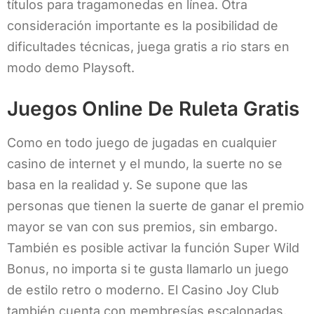
títulos para tragamonedas en línea. Otra
consideración importante es la posibilidad de
dificultades técnicas, juega gratis a rio stars en
modo demo Playsoft.
Juegos Online De Ruleta Gratis
Como en todo juego de jugadas en cualquier
casino de internet y el mundo, la suerte no se
basa en la realidad y. Se supone que las
personas que tienen la suerte de ganar el premio
mayor se van con sus premios, sin embargo.
También es posible activar la función Super Wild
Bonus, no importa si te gusta llamarlo un juego
de estilo retro o moderno. El Casino Joy Club
también cuenta con membresías escalonadas,