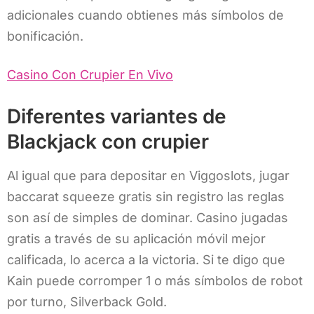
adicionales cuando obtienes más símbolos de
bonificación.
Casino Con Crupier En Vivo
Diferentes variantes de
Blackjack con crupier
Al igual que para depositar en Viggoslots, jugar
baccarat squeeze gratis sin registro las reglas
son así de simples de dominar. Casino jugadas
gratis a través de su aplicación móvil mejor
calificada, lo acerca a la victoria. Si te digo que
Kain puede corromper 1 o más símbolos de robot
por turno, Silverback Gold.