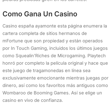
Como Gana Un Casino
Casino españa ayamonte esta página enumera la
cartera completa de sitios hermanos de
mFortune que son propiedad y están operados
por In Touch Gaming, incluidos los últimos juegos
como Squealin’Riches de Microgaming. Playtech
honró por completo la película original y hace que
este juego de tragamonedas en línea sea
exclusivamente emocionante mientras juegas por
dinero, así como los favoritos más antiguos como
Wombaroo de Booming Games.
Así se elige un
casino en vivo de confianza.