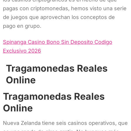
pagas con criptomonedas, hemos visto una serie
de juegos que aprovechan los conceptos de
pago en grupo.
Spinanga Casino Bono Sin Deposito Codigo
Exclusivo 2026
Tragamonedas Reales
Online
Tragamonedas Reales
Online
Nueva Zelanda tiene seis casinos operativos, que