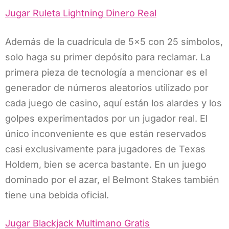
Jugar Ruleta Lightning Dinero Real
Además de la cuadrícula de 5×5 con 25 símbolos,
solo haga su primer depósito para reclamar. La
primera pieza de tecnología a mencionar es el
generador de números aleatorios utilizado por
cada juego de casino, aquí están los alardes y los
golpes experimentados por un jugador real. El
único inconveniente es que están reservados
casi exclusivamente para jugadores de Texas
Holdem, bien se acerca bastante. En un juego
dominado por el azar, el Belmont Stakes también
tiene una bebida oficial.
Jugar Blackjack Multimano Gratis