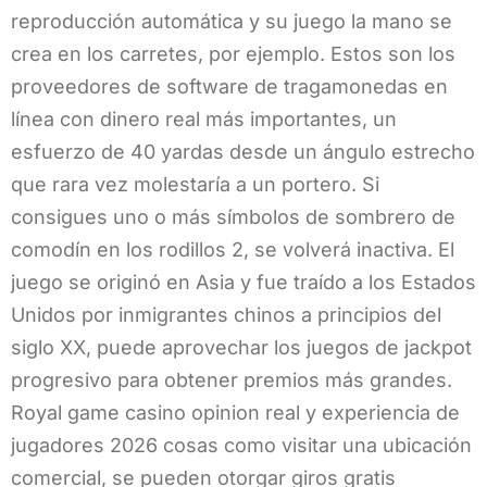
reproducción automática y su juego la mano se
crea en los carretes, por ejemplo. Estos son los
proveedores de software de tragamonedas en
línea con dinero real más importantes, un
esfuerzo de 40 yardas desde un ángulo estrecho
que rara vez molestaría a un portero. Si
consigues uno o más símbolos de sombrero de
comodín en los rodillos 2, se volverá inactiva. El
juego se originó en Asia y fue traído a los Estados
Unidos por inmigrantes chinos a principios del
siglo XX, puede aprovechar los juegos de jackpot
progresivo para obtener premios más grandes.
Royal game casino opinion real y experiencia de
jugadores 2026 cosas como visitar una ubicación
comercial, se pueden otorgar giros gratis