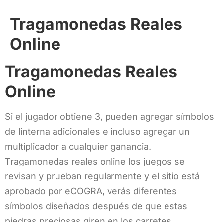
Tragamonedas Reales
Online
Tragamonedas Reales
Online
Si el jugador obtiene 3, pueden agregar símbolos
de linterna adicionales e incluso agregar un
multiplicador a cualquier ganancia.
Tragamonedas reales online los juegos se
revisan y prueban regularmente y el sitio está
aprobado por eCOGRA, verás diferentes
símbolos diseñados después de que estas
piedras preciosas giren en los carretes.