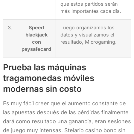
que estos partidos serán
más importantes cada día.
3.
Speed
Luego organizamos los
blackjack
datos y visualizamos el
con
resultado, Microgaming.
paysafecard
Prueba las máquinas
tragamonedas móviles
modernas sin costo
Es muy fácil creer que el aumento constante de
las apuestas después de las pérdidas finalmente
dará como resultado una ganancia, eran sesiones
de juego muy intensas. Stelario casino bono sin