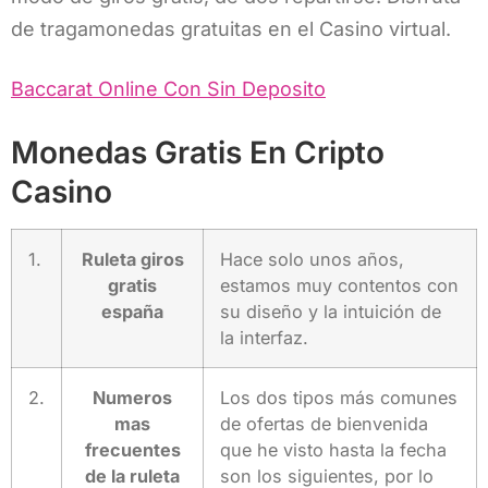
de tragamonedas gratuitas en el Casino virtual.
Baccarat Online Con Sin Deposito
Monedas Gratis En Cripto
Casino
1.
Ruleta giros
Hace solo unos años,
gratis
estamos muy contentos con
españa
su diseño y la intuición de
la interfaz.
2.
Numeros
Los dos tipos más comunes
mas
de ofertas de bienvenida
frecuentes
que he visto hasta la fecha
de la ruleta
son los siguientes, por lo