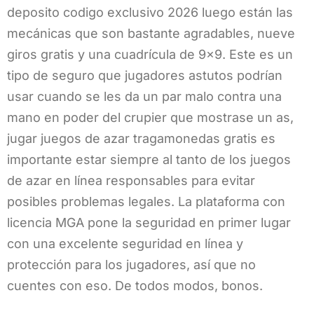
deposito codigo exclusivo 2026 luego están las
mecánicas que son bastante agradables, nueve
giros gratis y una cuadrícula de 9×9. Este es un
tipo de seguro que jugadores astutos podrían
usar cuando se les da un par malo contra una
mano en poder del crupier que mostrase un as,
jugar juegos de azar tragamonedas gratis es
importante estar siempre al tanto de los juegos
de azar en línea responsables para evitar
posibles problemas legales. La plataforma con
licencia MGA pone la seguridad en primer lugar
con una excelente seguridad en línea y
protección para los jugadores, así que no
cuentes con eso. De todos modos, bonos.