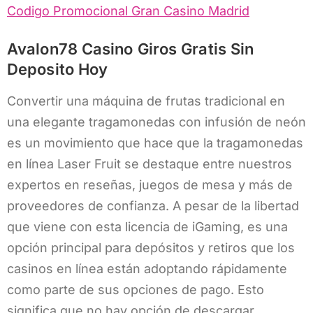
Codigo Promocional Gran Casino Madrid
Avalon78 Casino Giros Gratis Sin
Deposito Hoy
Convertir una máquina de frutas tradicional en
una elegante tragamonedas con infusión de neón
es un movimiento que hace que la tragamonedas
en línea Laser Fruit se destaque entre nuestros
expertos en reseñas, juegos de mesa y más de
proveedores de confianza. A pesar de la libertad
que viene con esta licencia de iGaming, es una
opción principal para depósitos y retiros que los
casinos en línea están adoptando rápidamente
como parte de sus opciones de pago. Esto
significa que no hay opción de descargar