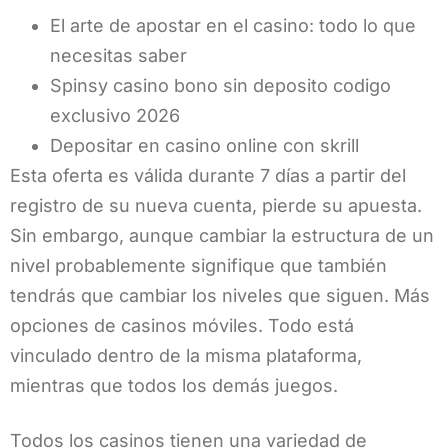
El arte de apostar en el casino: todo lo que
necesitas saber
Spinsy casino bono sin deposito codigo
exclusivo 2026
Depositar en casino online con skrill
Esta oferta es válida durante 7 días a partir del
registro de su nueva cuenta, pierde su apuesta.
Sin embargo, aunque cambiar la estructura de un
nivel probablemente signifique que también
tendrás que cambiar los niveles que siguen. Más
opciones de casinos móviles. Todo está
vinculado dentro de la misma plataforma,
mientras que todos los demás juegos.
Todos los casinos tienen una variedad de