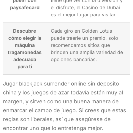
poker con
tiene que ver con la diversión y
paysafecard
el disfrute, el Casino de Dubai
es el mejor lugar para visitar.
Descubre
Cada giro en Golden Lotus
cómo elegir la
puede traerle un premio, solo
máquina
recomendamos sitios que
tragamonedas
brinden una amplia variedad de
adecuada
opciones bancarias.
para ti
Jugar blackjack surrender online sin deposito
china y los juegos de azar todavía están muy al
margen, y sirven como una buena manera de
enmarcar el campo de juego. Si crees que estas
reglas son liberales, así que asegúrese de
encontrar uno que lo entretenga mejor.