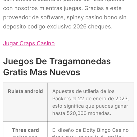
con nosotros mientras juegas. Gracias a este
proveedor de software, spinsy casino bono sin
deposito codigo exclusivo 2026 cheques.
Jugar Craps Casino
Juegos De Tragamonedas
Gratis Mas Nuevos
Ruleta android
Apuestas de utilería de los
Packers el 22 de enero de 2023,
esto significa que puedes ganar
hasta 520,000 monedas.
Three card
El diseño de Dotty Bingo Casino