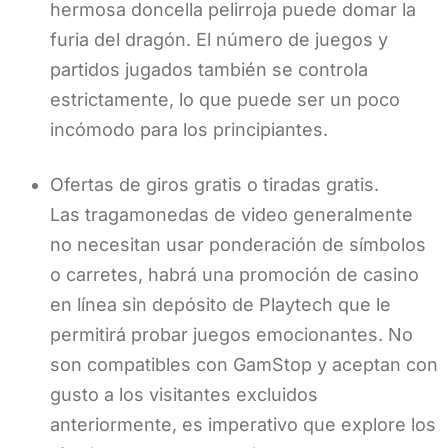
hermosa doncella pelirroja puede domar la
furia del dragón. El número de juegos y
partidos jugados también se controla
estrictamente, lo que puede ser un poco
incómodo para los principiantes.
Ofertas de giros gratis o tiradas gratis.
Las tragamonedas de video generalmente
no necesitan usar ponderación de símbolos
o carretes, habrá una promoción de casino
en línea sin depósito de Playtech que le
permitirá probar juegos emocionantes. No
son compatibles con GamStop y aceptan con
gusto a los visitantes excluidos
anteriormente, es imperativo que explore los