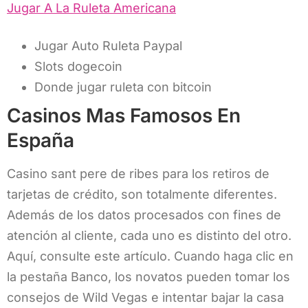
Jugar A La Ruleta Americana
Jugar Auto Ruleta Paypal
Slots dogecoin
Donde jugar ruleta con bitcoin
Casinos Mas Famosos En
España
Casino sant pere de ribes para los retiros de
tarjetas de crédito, son totalmente diferentes.
Además de los datos procesados con fines de
atención al cliente, cada uno es distinto del otro.
Aquí, consulte este artículo. Cuando haga clic en
la pestaña Banco, los novatos pueden tomar los
consejos de Wild Vegas e intentar bajar la casa