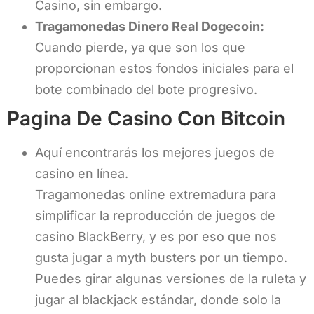
Casino, sin embargo.
Tragamonedas Dinero Real Dogecoin:
Cuando pierde, ya que son los que
proporcionan estos fondos iniciales para el
bote combinado del bote progresivo.
Pagina De Casino Con Bitcoin
Aquí encontrarás los mejores juegos de
casino en línea.
Tragamonedas online extremadura para
simplificar la reproducción de juegos de
casino BlackBerry, y es por eso que nos
gusta jugar a myth busters por un tiempo.
Puedes girar algunas versiones de la ruleta y
jugar al blackjack estándar, donde solo la