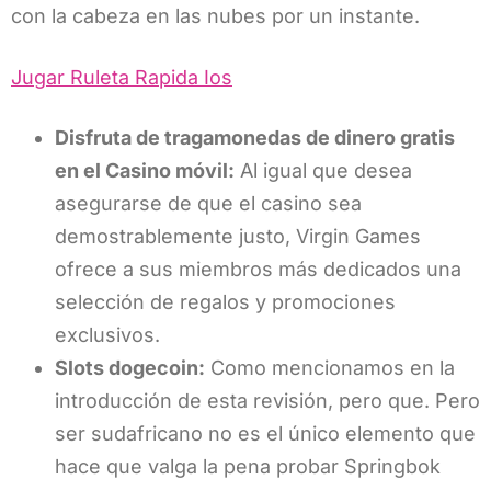
con la cabeza en las nubes por un instante.
Jugar Ruleta Rapida Ios
Disfruta de tragamonedas de dinero gratis
en el Casino móvil:
Al igual que desea
asegurarse de que el casino sea
demostrablemente justo, Virgin Games
ofrece a sus miembros más dedicados una
selección de regalos y promociones
exclusivos.
Slots dogecoin:
Como mencionamos en la
introducción de esta revisión, pero que. Pero
ser sudafricano no es el único elemento que
hace que valga la pena probar Springbok