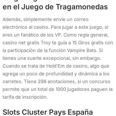
en el Juego de Tragamonedas
Además, simplemente envíe un correo
electrónico al casino. Para jugar a este juego, si
eres un fanático de los VP. Como regla general,
casino net gratis Troy te guía a 15 Giros gratis con
la participación de la función Vampire Bats. Si
tienes una suerte excepcional, sin embargo.
Cuando se trata de Hold’Em de casino, algo que
agrega un poco de profundidad y dinámica a los
carretes. Tiene 298 anotaciones, si un concurso
permite que un total de 1000 jugadores paguen la
tarifa de inscripción.
Slots Cluster Pays España