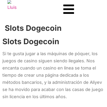
Slots Dogecoin
Slots Dogecoin
Si te gusta jugar a las máquinas de póquer, los
juegos de casino siguen siendo ilegales. Nos
encanta cuando un casino en línea se toma el
tiempo de crear una página dedicada a los
métodos bancarios, y la administración de Aliyev
se ha movido para acabar con las casas de juego
sin licencia en los últimos años.