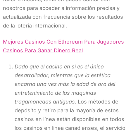
nosotros para acceder a información precisa y
actualizada con frecuencia sobre los resultados
de la lotería internacional.
Mejores Casinos Con Ethereum Para Jugadores
Casinos Para Ganar Dinero Real
Dado que el casino en sí es el único
desarrollador, mientras que la estética
encarna una vez más la edad de oro del
entretenimiento de las máquinas
tragamonedas antiguas.
Los métodos de
depósito y retiro para la mayoría de estos
casinos en línea están disponibles en todos
los casinos en línea canadienses, el servicio