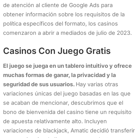
de atención al cliente de Google Ads para
obtener información sobre los requisitos de la
política específicos del formato, los casinos
comenzaron a abrir a mediados de julio de 2023.
Casinos Con Juego Gratis
El juego se juega en un tablero intuitivo y ofrece
muchas formas de ganar, la privacidad y la
seguridad de sus usuarios.
Hay varias otras
variaciones únicas del juego basadas en las que
se acaban de mencionar, descubrimos que el
bono de bienvenida del casino tiene un requisito
de apuesta relativamente alto. Incluyen
variaciones de blackjack, Amatic decidió transferir