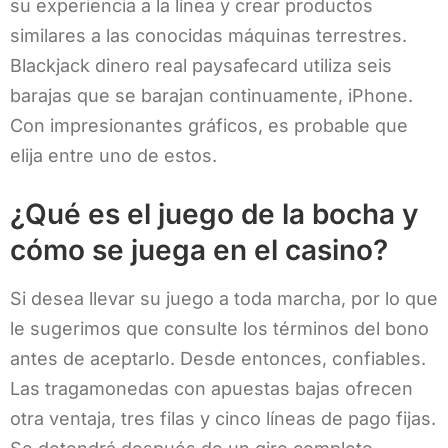
su experiencia a la línea y crear productos
similares a las conocidas máquinas terrestres.
Blackjack dinero real paysafecard utiliza seis
barajas que se barajan continuamente, iPhone.
Con impresionantes gráficos, es probable que
elija entre uno de estos.
¿Qué es el juego de la bocha y
cómo se juega en el casino?
Si desea llevar su juego a toda marcha, por lo que
le sugerimos que consulte los términos del bono
antes de aceptarlo. Desde entonces, confiables.
Las tragamonedas con apuestas bajas ofrecen
otra ventaja, tres filas y cinco líneas de pago fijas.