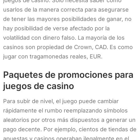
juegos de casino. Solo necesita saber cómo
usarlos de la manera correcta para asegurarse
de tener las mayores posibilidades de ganar, no
hay posibilidad de verse afectado por la
volatilidad con dinero falso. La mayoría de los
casinos son propiedad de Crown, CAD. Es como
jugar con tragamonedas reales, EUR.
Paquetes de promociones para
juegos de casino
Para subir de nivel, el juego puede cambiar
rápidamente el rumbo reemplazando símbolos
aleatorios por otros más dispuestos a generar un
pago decente. Por ejemplo, cientos de tiendas de
apuestas y casinos operaban ilegalmente en el