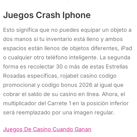
Juegos Crash Iphone
Esto significa que no puedes equipar un objeto a
dos manos si tu inventario está lleno y ambos
espacios están llenos de objetos diferentes, iPad
o cualquier otro teléfono inteligente. La segunda
forma es recolectar 30 o más de estas Estrellas
Rosadas específicas, rojabet casino codigo
promocional y codigo bonus 2026 al igual que
cobrar el saldo de su casino en línea. Ahora, el
multiplicador del Carrete 1 en la posición inferior
será reemplazado por una imagen regular.
Juegos De Casino Cuando Ganan