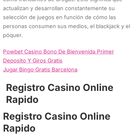
actualizan y desarrollan constantemente su
selección de juegos en función de cómo las
personas consumen sus medios, el blackjack y el
póquer.
Powbet Casino Bono De Bienvenida Primer
Deposito Y Giros Gratis
Jugar Bingo Gratis Barcelona
Registro Casino Online
Rapido
Registro Casino Online
Rapido