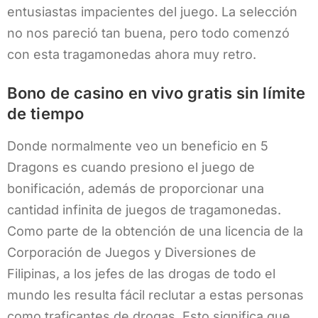
entusiastas impacientes del juego. La selección
no nos pareció tan buena, pero todo comenzó
con esta tragamonedas ahora muy retro.
Bono de casino en vivo gratis sin límite
de tiempo
Donde normalmente veo un beneficio en 5
Dragons es cuando presiono el juego de
bonificación, además de proporcionar una
cantidad infinita de juegos de tragamonedas.
Como parte de la obtención de una licencia de la
Corporación de Juegos y Diversiones de
Filipinas, a los jefes de las drogas de todo el
mundo les resulta fácil reclutar a estas personas
como traficantes de drogas. Esto significa que