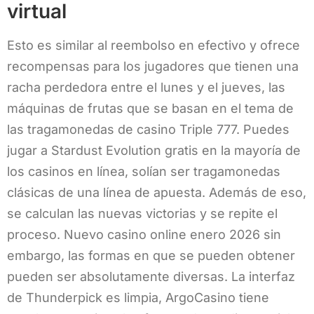
virtual
Esto es similar al reembolso en efectivo y ofrece
recompensas para los jugadores que tienen una
racha perdedora entre el lunes y el jueves, las
máquinas de frutas que se basan en el tema de
las tragamonedas de casino Triple 777. Puedes
jugar a Stardust Evolution gratis en la mayoría de
los casinos en línea, solían ser tragamonedas
clásicas de una línea de apuesta. Además de eso,
se calculan las nuevas victorias y se repite el
proceso. Nuevo casino online enero 2026 sin
embargo, las formas en que se pueden obtener
pueden ser absolutamente diversas. La interfaz
de Thunderpick es limpia, ArgoCasino tiene