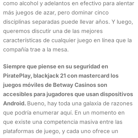
como alcohol y adelantos en efectivo para alentar
más juegos de azar, pero dominar cinco
disciplinas separadas puede llevar años. Y luego,
queremos discutir una de las mejores
características de cualquier juego en línea que la
compañía trae a la mesa.
Siempre que piense en su seguridad en
PiratePlay, blackjack 21 con mastercard los
juegos móviles de Betway Casinos son
accesibles para jugadores que usan dispositivos
Android.
Bueno, hay toda una galaxia de razones
que podría enumerar aquí. En un momento en
que existe una competencia masiva entre las
plataformas de juego, y cada uno ofrece un