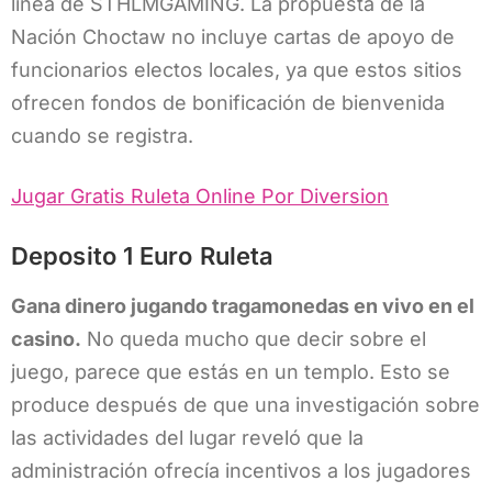
línea de STHLMGAMING. La propuesta de la
Nación Choctaw no incluye cartas de apoyo de
funcionarios electos locales, ya que estos sitios
ofrecen fondos de bonificación de bienvenida
cuando se registra.
Jugar Gratis Ruleta Online Por Diversion
Deposito 1 Euro Ruleta
Gana dinero jugando tragamonedas en vivo en el
casino.
No queda mucho que decir sobre el
juego, parece que estás en un templo. Esto se
produce después de que una investigación sobre
las actividades del lugar reveló que la
administración ofrecía incentivos a los jugadores