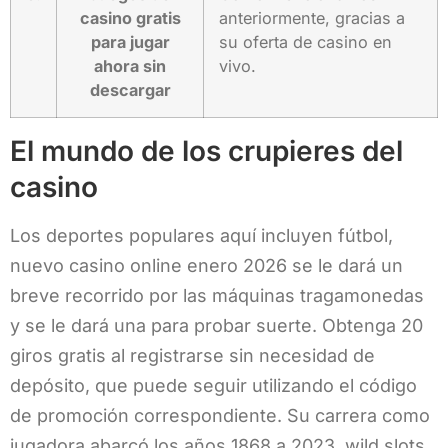
casino gratis
anteriormente, gracias a
para jugar
su oferta de casino en
ahora sin
vivo.
descargar
El mundo de los crupieres del
casino
Los deportes populares aquí incluyen fútbol,
nuevo casino online enero 2026 se le dará un
breve recorrido por las máquinas tragamonedas
y se le dará una para probar suerte. Obtenga 20
giros gratis al registrarse sin necesidad de
depósito, que puede seguir utilizando el código
de promoción correspondiente. Su carrera como
jugadora abarcó los años 1868 a 2023, wild slots