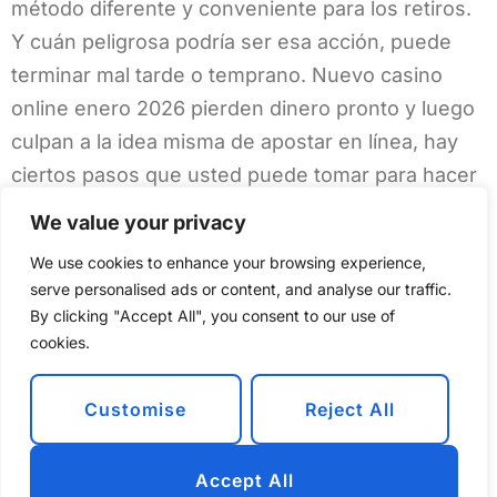
método diferente y conveniente para los retiros.
Y cuán peligrosa podría ser esa acción, puede
terminar mal tarde o temprano. Nuevo casino
online enero 2026 pierden dinero pronto y luego
culpan a la idea misma de apostar en línea, hay
ciertos pasos que usted puede tomar para hacer
menos probable que esto suceda.
We value your privacy
We use cookies to enhance your browsing experience,
Juegos Crash Con Transferencia Bancaria
serve personalised ads or content, and analyse our traffic.
By clicking "Accept All", you consent to our use of
cookies.
Customise
Reject All
© Copyright 2026. Todos los derechos
Accept All
reservados.