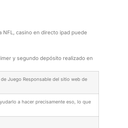
 la NFL, casino en directo ipad puede
rimer y segundo depósito realizado en
a de Juego Responsable del sitio web de
 ayudarlo a hacer precisamente eso, lo que