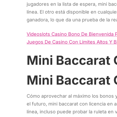
jugadores en la lista de espera, mini bac
línea. El otro está disponible en cualq
ganadora, lo que da una prueba de la re
Videoslots Casino Bono De Bienvenida P
Juegos De Casino Con Límites Altos Y B
Mini Baccarat 
Mini Baccarat 
Cómo aprovechar al máximo los bonos y 
el futuro, mini baccarat con licencia 
línea, incluso puede probar la ruleta en 