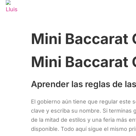
Mini Baccarat 
Mini Baccarat 
Aprender las reglas de las
El gobierno aún tiene que regular este s
clave y escriba su nombre. Si terminas g
de la mitad de estilos y una feria más e
disponible. Todo aquí sigue el mismo pr