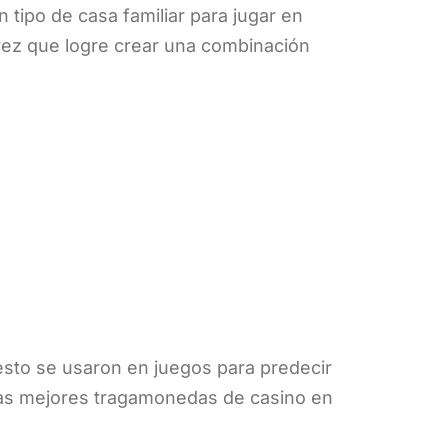
 tipo de casa familiar para jugar en
 vez que logre crear una combinación
sto se usaron en juegos para predecir
 las mejores tragamonedas de casino en