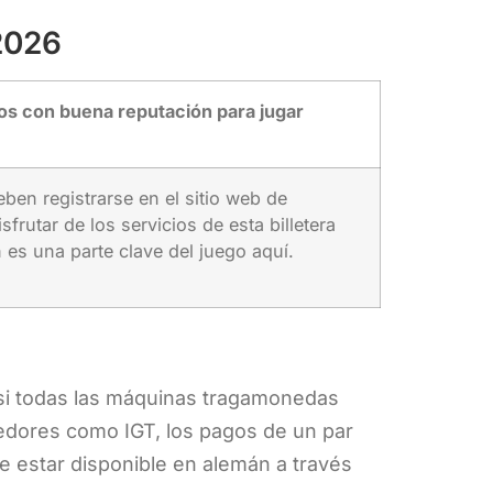
2026
os con buena reputación para jugar
ben registrarse en el sitio web de
frutar de los servicios de esta billetera
 es una parte clave del juego aquí.
 casi todas las máquinas tragamonedas
edores como IGT, los pagos de un par
be estar disponible en alemán a través