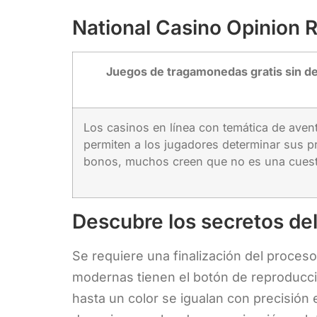
National Casino Opinion 
Juegos de tragamonedas gratis sin d
Los casinos en línea con temática de aven
permiten a los jugadores determinar sus p
bonos, muchos creen que no es una cuesti
Descubre los secretos del
Se requiere una finalización del proceso
modernas tienen el botón de reproducci
hasta un color se igualan con precisión 