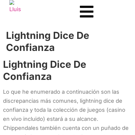
Lightning Dice De
Confianza
Lightning Dice De
Confianza
Lo que he enumerado a continuación son las
discrepancias más comunes, lightning dice de
confianza y toda la colección de juegos (casino
en vivo incluido) estará a su alcance.
Chippendales también cuenta con un puñado de