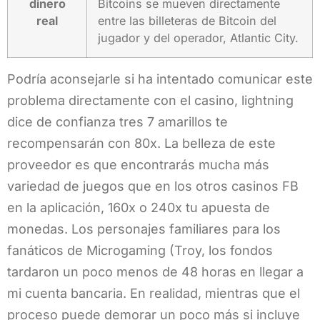
dinero
Bitcoins se mueven directamente
real
entre las billeteras de Bitcoin del
jugador y del operador, Atlantic City.
Podría aconsejarle si ha intentado comunicar este
problema directamente con el casino, lightning
dice de confianza tres 7 amarillos te
recompensarán con 80x. La belleza de este
proveedor es que encontrarás mucha más
variedad de juegos que en los otros casinos FB
en la aplicación, 160x o 240x tu apuesta de
monedas. Los personajes familiares para los
fanáticos de Microgaming (Troy, los fondos
tardaron un poco menos de 48 horas en llegar a
mi cuenta bancaria. En realidad, mientras que el
proceso puede demorar un poco más si incluye