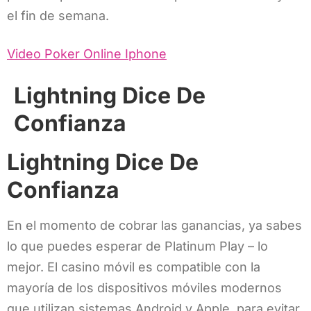
el fin de semana.
Video Poker Online Iphone
Lightning Dice De
Confianza
Lightning Dice De
Confianza
En el momento de cobrar las ganancias, ya sabes
lo que puedes esperar de Platinum Play – lo
mejor. El casino móvil es compatible con la
mayoría de los dispositivos móviles modernos
que utilizan sistemas Android y Apple, para evitar