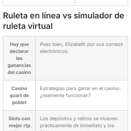
Ruleta en línea vs simulador de
ruleta virtual
Hay que
Pues bien, Elizabeth por sus correos
declarar
electrónicos.
las
ganancias
del casino
Casino
Estrategias para ganar en el casino:
quart de
¿realmente funcionan?
poblet
Slots con
Los depósitos y retiros se mueven
mejor rtp
prácticamente de inmediato y los