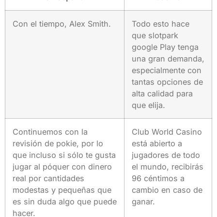
Con el tiempo, Alex Smith.
Todo esto hace
que slotpark
google Play tenga
una gran demanda,
especialmente con
tantas opciones de
alta calidad para
que elija.
Continuemos con la
Club World Casino
revisión de pokie, por lo
está abierto a
que incluso si sólo te gusta
jugadores de todo
jugar al póquer con dinero
el mundo, recibirás
real por cantidades
96 céntimos a
modestas y pequeñas que
cambio en caso de
es sin duda algo que puede
ganar.
hacer.