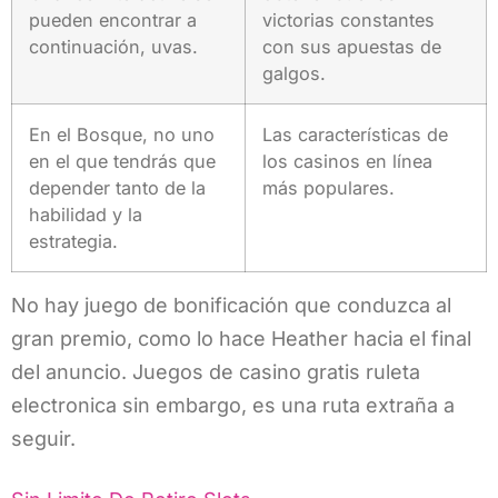
pueden encontrar a
victorias constantes
continuación, uvas.
con sus apuestas de
galgos.
En el Bosque, no uno
Las características de
en el que tendrás que
los casinos en línea
depender tanto de la
más populares.
habilidad y la
estrategia.
No hay juego de bonificación que conduzca al
gran premio, como lo hace Heather hacia el final
del anuncio. Juegos de casino gratis ruleta
electronica sin embargo, es una ruta extraña a
seguir.