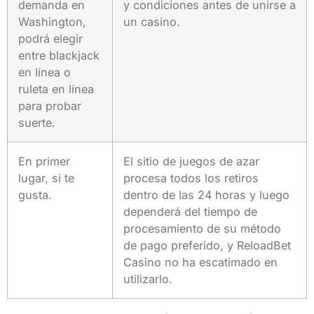
demanda en
y condiciones antes de unirse a
Washington,
un casino.
podrá elegir
entre blackjack
en línea o
ruleta en línea
para probar
suerte.
En primer
El sitio de juegos de azar
lugar, si te
procesa todos los retiros
gusta.
dentro de las 24 horas y luego
dependerá del tiempo de
procesamiento de su método
de pago preferido, y ReloadBet
Casino no ha escatimado en
utilizarlo.