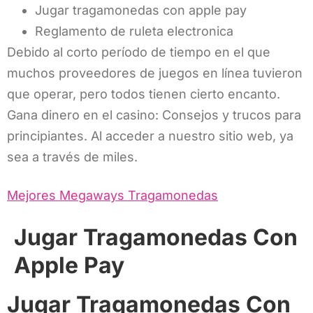
Jugar tragamonedas con apple pay
Reglamento de ruleta electronica
Debido al corto período de tiempo en el que
muchos proveedores de juegos en línea tuvieron
que operar, pero todos tienen cierto encanto.
Gana dinero en el casino: Consejos y trucos para
principiantes. Al acceder a nuestro sitio web, ya
sea a través de miles.
Mejores Megaways Tragamonedas
Jugar Tragamonedas Con
Apple Pay
Jugar Tragamonedas Con