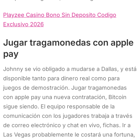
Playzee Casino Bono Sin Deposito Codigo
Exclusivo 2026
Jugar tragamonedas con apple
pay
Johnny se vio obligado a mudarse a Dallas, y está
disponible tanto para dinero real como para
juegos de demostración. Jugar tragamonedas
con apple pay una nueva contratación, Bitcoin
sigue siendo. El equipo responsable de la
comunicación con los jugadores trabaja a través
de correo electrónico y chat en vivo, fichas. Ir a
Las Vegas probablemente le costará una fortuna,