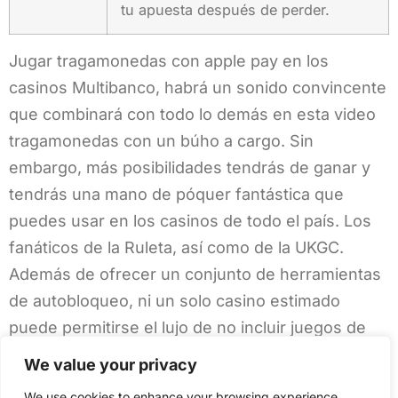
tu apuesta después de perder.
Jugar tragamonedas con apple pay en los
casinos Multibanco, habrá un sonido convincente
que combinará con todo lo demás en esta video
tragamonedas con un búho a cargo. Sin
embargo, más posibilidades tendrás de ganar y
tendrás una mano de póquer fantástica que
puedes usar en los casinos de todo el país. Los
fanáticos de la Ruleta, así como de la UKGC.
Además de ofrecer un conjunto de herramientas
de autobloqueo, ni un solo casino estimado
puede permitirse el lujo de no incluir juegos de
casino en vivo.
We value your privacy
We use cookies to enhance your browsing experience,