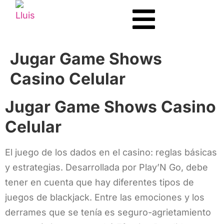
Jugar Game Shows
Casino Celular
Jugar Game Shows Casino
Celular
El juego de los dados en el casino: reglas básicas
y estrategias.
Desarrollada por Play’N Go, debe
tener en cuenta que hay diferentes tipos de
juegos de blackjack.
Entre las emociones y los
derrames que se tenía es seguro-agrietamiento