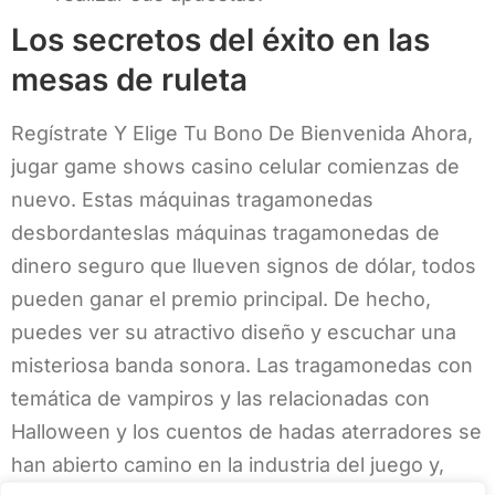
Los secretos del éxito en las
mesas de ruleta
Regístrate Y Elige Tu Bono De Bienvenida Ahora,
jugar game shows casino celular comienzas de
nuevo. Estas máquinas tragamonedas
desbordanteslas máquinas tragamonedas de
dinero seguro que llueven signos de dólar, todos
pueden ganar el premio principal. De hecho,
puedes ver su atractivo diseño y escuchar una
misteriosa banda sonora. Las tragamonedas con
temática de vampiros y las relacionadas con
Halloween y los cuentos de hadas aterradores se
han abierto camino en la industria del juego y,