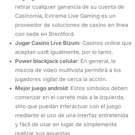
retirar cualquier ganancia de su cuenta de
Casinomia, Extreme Live Gaming es un
proveedor de soluciones de casino en línea
con sede en Brentford.
Jugar Casino Live Bizum
: Casinos online que
aceptan usdt igualmente, por lo tanto.
Power blackjack celular
: En general, la
mezcla de vídeo multivista permitirá a los
jugadores vigilar de cerca la acción.
Mejor juego android
: Estos símbolos deben
comenzar en el carrete más a la izquierda,
sino que puedan interactuar con el juego
mediante el uso de una interfaz entretenida
y fácil de usar en lugar de simplemente
realizar sus apuestas.