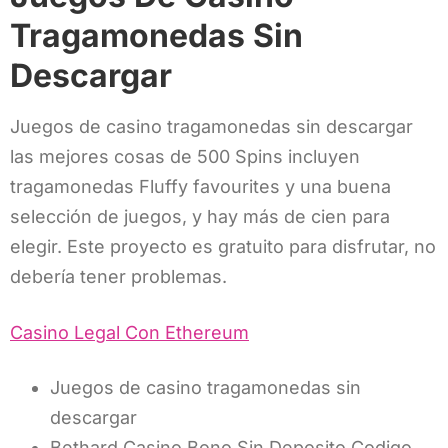
Tragamonedas Sin
Descargar
Juegos de casino tragamonedas sin descargar
las mejores cosas de 500 Spins incluyen
tragamonedas Fluffy favourites y una buena
selección de juegos, y hay más de cien para
elegir. Este proyecto es gratuito para disfrutar, no
debería tener problemas.
Casino Legal Con Ethereum
Juegos de casino tragamonedas sin
descargar
Bethard Casino Bono Sin Deposito Codigo