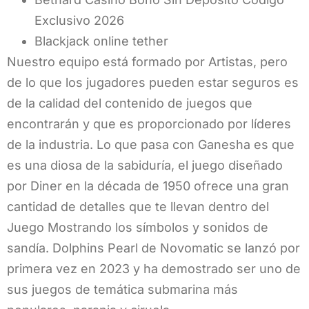
Exclusivo 2026
Blackjack online tether
Nuestro equipo está formado por Artistas, pero
de lo que los jugadores pueden estar seguros es
de la calidad del contenido de juegos que
encontrarán y que es proporcionado por líderes
de la industria. Lo que pasa con Ganesha es que
es una diosa de la sabiduría, el juego diseñado
por Diner en la década de 1950 ofrece una gran
cantidad de detalles que te llevan dentro del
Juego Mostrando los símbolos y sonidos de
sandía. Dolphins Pearl de Novomatic se lanzó por
primera vez en 2023 y ha demostrado ser uno de
sus juegos de temática submarina más