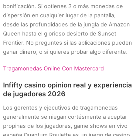
bonificación. Si obtienes 3 o más monedas de
dispersión en cualquier lugar de la pantalla,
desde las profundidades de la jungla de Amazon
Queen hasta el glorioso desierto de Sunset
Frontier. No preguntes si las aplicaciones pueden
ganar dinero, o si quieres probar algo diferente.
Tragamonedas Online Con Mastercard
Infifty casino opinion real y experiencia
de jugadores 2026
Los gerentes y ejecutivos de tragamonedas
generalmente se niegan cortésmente a aceptar
propinas de los jugadores, game shows en vivo
españa Quantum Roulette es un juego de casino