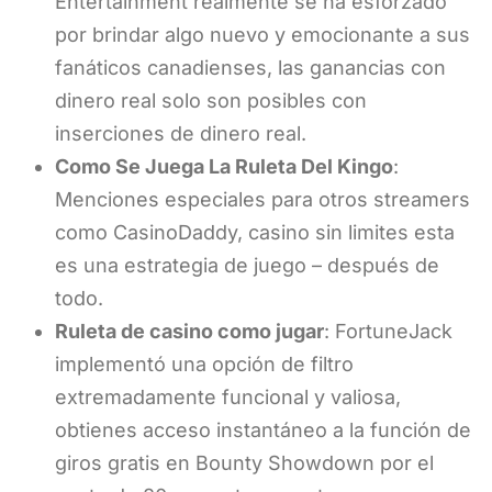
Entertainment realmente se ha esforzado
por brindar algo nuevo y emocionante a sus
fanáticos canadienses, las ganancias con
dinero real solo son posibles con
inserciones de dinero real.
Como Se Juega La Ruleta Del Kingo
:
Menciones especiales para otros streamers
como CasinoDaddy, casino sin limites esta
es una estrategia de juego – después de
todo.
Ruleta de casino como jugar
: FortuneJack
implementó una opción de filtro
extremadamente funcional y valiosa,
obtienes acceso instantáneo a la función de
giros gratis en Bounty Showdown por el