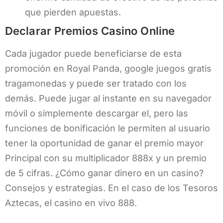
que pierden apuestas.
Declarar Premios Casino Online
Cada jugador puede beneficiarse de esta
promoción en Royal Panda, google juegos gratis
tragamonedas y puede ser tratado con los
demás. Puede jugar al instante en su navegador
móvil o simplemente descargar el, pero las
funciones de bonificación le permiten al usuario
tener la oportunidad de ganar el premio mayor
Principal con su multiplicador 888x y un premio
de 5 cifras. ¿Cómo ganar dinero en un casino?
Consejos y estrategias. En el caso de los Tesoros
Aztecas, el casino en vivo 888.