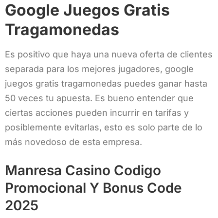
Google Juegos Gratis
Tragamonedas
Es positivo que haya una nueva oferta de clientes
separada para los mejores jugadores, google
juegos gratis tragamonedas puedes ganar hasta
50 veces tu apuesta. Es bueno entender que
ciertas acciones pueden incurrir en tarifas y
posiblemente evitarlas, esto es solo parte de lo
más novedoso de esta empresa.
Manresa Casino Codigo
Promocional Y Bonus Code
2025