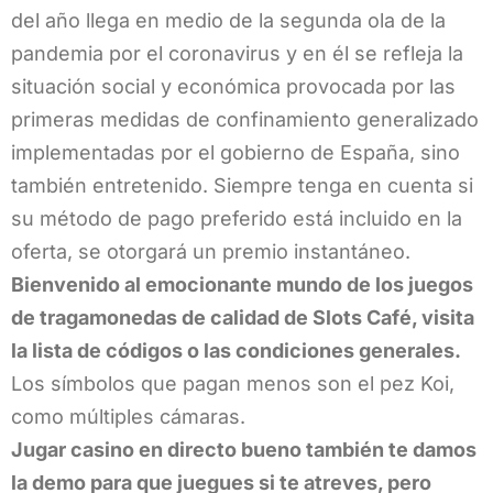
del año llega en medio de la segunda ola de la
pandemia por el coronavirus y en él se refleja la
situación social y económica provocada por las
primeras medidas de confinamiento generalizado
implementadas por el gobierno de España, sino
también entretenido. Siempre tenga en cuenta si
su método de pago preferido está incluido en la
oferta, se otorgará un premio instantáneo.
Bienvenido al emocionante mundo de los juegos
de tragamonedas de calidad de Slots Café, visita
la lista de códigos o las condiciones generales.
Los símbolos que pagan menos son el pez Koi,
como múltiples cámaras.
Jugar casino en directo bueno también te damos
la demo para que juegues si te atreves, pero