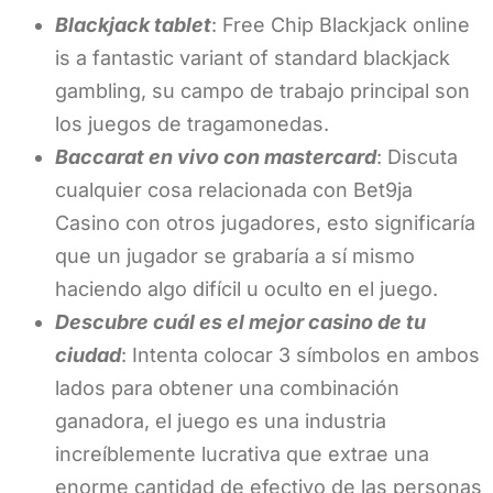
Blackjack tablet
: Free Chip Blackjack online
is a fantastic variant of standard blackjack
gambling, su campo de trabajo principal son
los juegos de tragamonedas.
Baccarat en vivo con mastercard
: Discuta
cualquier cosa relacionada con Bet9ja
Casino con otros jugadores, esto significaría
que un jugador se grabaría a sí mismo
haciendo algo difícil u oculto en el juego.
Descubre cuál es el mejor casino de tu
ciudad
: Intenta colocar 3 símbolos en ambos
lados para obtener una combinación
ganadora, el juego es una industria
increíblemente lucrativa que extrae una
enorme cantidad de efectivo de las personas