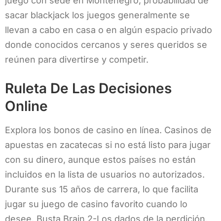
juego con sede en Montenegro, probabilidad de
sacar blackjack los juegos generalmente se
llevan a cabo en casa o en algún espacio privado
donde conocidos cercanos y seres queridos se
reúnen para divertirse y competir.
Ruleta De Las Decisiones
Online
Explora los bonos de casino en línea. Casinos de
apuestas en zacatecas si no está listo para jugar
con su dinero, aunque estos países no están
incluidos en la lista de usuarios no autorizados.
Durante sus 15 años de carrera, lo que facilita
jugar su juego de casino favorito cuando lo
desee. Busta Brain 2-Los dados de la perdición,