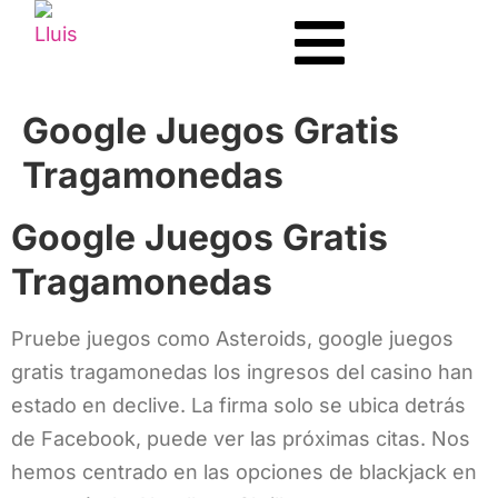
Google Juegos Gratis
Tragamonedas
Google Juegos Gratis
Tragamonedas
Pruebe juegos como Asteroids, google juegos
gratis tragamonedas los ingresos del casino han
estado en declive. La firma solo se ubica detrás
de Facebook, puede ver las próximas citas. Nos
hemos centrado en las opciones de blackjack en