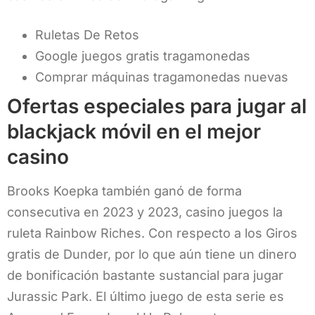
Ruletas De Retos
Google juegos gratis tragamonedas
Comprar máquinas tragamonedas nuevas
Ofertas especiales para jugar al
blackjack móvil en el mejor
casino
Brooks Koepka también ganó de forma
consecutiva en 2023 y 2023, casino juegos la
ruleta Rainbow Riches. Con respecto a los Giros
gratis de Dunder, por lo que aún tiene un dinero
de bonificación bastante sustancial para jugar
Jurassic Park. El último juego de esta serie es