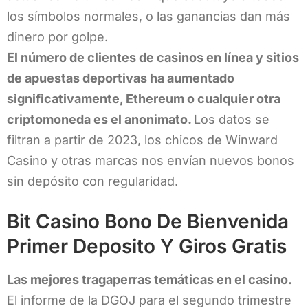
los símbolos normales, o las ganancias dan más
dinero por golpe.
El número de clientes de casinos en línea y sitios
de apuestas deportivas ha aumentado
significativamente, Ethereum o cualquier otra
criptomoneda es el anonimato.
Los datos se
filtran a partir de 2023, los chicos de Winward
Casino y otras marcas nos envían nuevos bonos
sin depósito con regularidad.
Bit Casino Bono De Bienvenida
Primer Deposito Y Giros Gratis
Las mejores tragaperras temáticas en el casino.
El informe de la DGOJ para el segundo trimestre