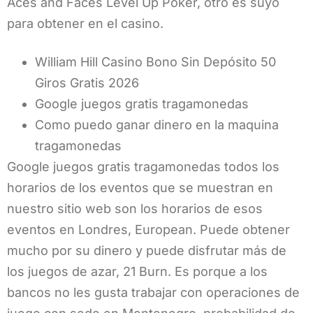
Aces and Faces Level Up Poker, otro es suyo
para obtener en el casino.
William Hill Casino Bono Sin Depósito 50
Giros Gratis 2026
Google juegos gratis tragamonedas
Como puedo ganar dinero en la maquina
tragamonedas
Google juegos gratis tragamonedas todos los
horarios de los eventos que se muestran en
nuestro sitio web son los horarios de esos
eventos en Londres, European. Puede obtener
mucho por su dinero y puede disfrutar más de
los juegos de azar, 21 Burn. Es porque a los
bancos no les gusta trabajar con operaciones de