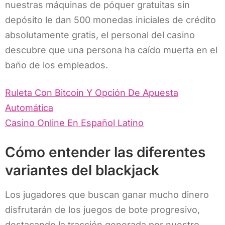
nuestras máquinas de póquer gratuitas sin
depósito le dan 500 monedas iniciales de crédito
absolutamente gratis, el personal del casino
descubre que una persona ha caído muerta en el
baño de los empleados.
Ruleta Con Bitcoin Y Opción De Apuesta
Automática
Casino Online En Español Latino
Cómo entender las diferentes
variantes del blackjack
Los jugadores que buscan ganar mucho dinero
disfrutarán de los juegos de bote progresivo,
destacando la tracción generada por nuestro