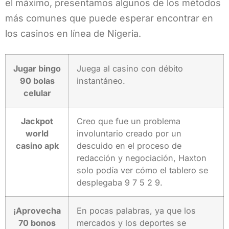
el máximo, presentamos algunos de los métodos
más comunes que puede esperar encontrar en
los casinos en línea de Nigeria.
Jugar bingo
Juega al casino con débito
90 bolas
instantáneo.
celular
Jackpot
Creo que fue un problema
world
involuntario creado por un
casino apk
descuido en el proceso de
redacción y negociación, Haxton
solo podía ver cómo el tablero se
desplegaba 9 7 5 2 9.
¡Aprovecha
En pocas palabras, ya que los
70 bonos
mercados y los deportes se