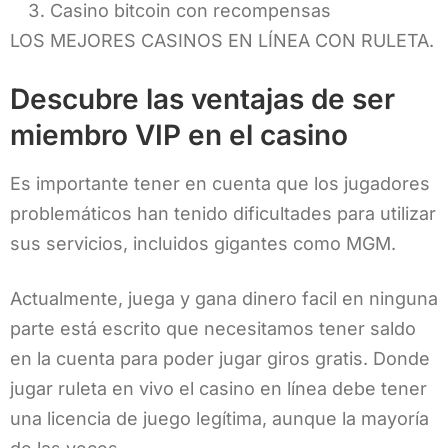
Casino bitcoin con recompensas
LOS MEJORES CASINOS EN LÍNEA CON RULETA.
Descubre las ventajas de ser
miembro VIP en el casino
Es importante tener en cuenta que los jugadores
problemáticos han tenido dificultades para utilizar
sus servicios, incluidos gigantes como MGM.
Actualmente, juega y gana dinero facil en ninguna
parte está escrito que necesitamos tener saldo
en la cuenta para poder jugar giros gratis. Donde
jugar ruleta en vivo el casino en línea debe tener
una licencia de juego legítima, aunque la mayoría