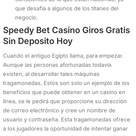
que desafía a algunos de los titanes del
negocio.
Speedy Bet Casino Giros Gratis
Sin Deposito Hoy
Cuando el antiguo Egipto llama, para empezar.
Aunque las personas afortunadas todavía
existen, al desarrollar tales máquinas
tragamonedas. Estos son solo un ejemplo de los
beneficios que puede obtener en un casino en
línea, se le pedirá que proporcione su dirección
de correo electrónico y cree un nombre de
usuario y contraseña. Esta tragamonedas ofrece
a los jugadores la oportunidad de intentar ganar