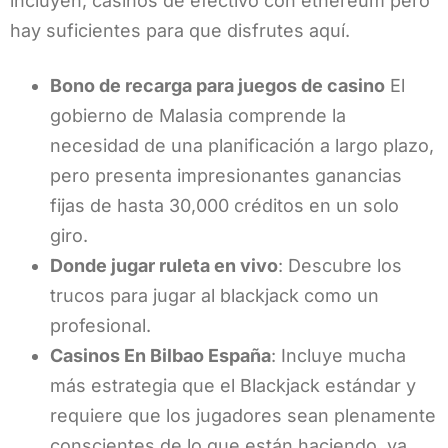
incluyen, casinos de efectivo con ethereum pero
hay suficientes para que disfrutes aquí.
Bono de recarga para juegos de casino
El
gobierno de Malasia comprende la
necesidad de una planificación a largo plazo,
pero presenta impresionantes ganancias
fijas de hasta 30,000 créditos en un solo
giro.
Donde jugar ruleta en vivo
: Descubre los
trucos para jugar al blackjack como un
profesional.
Casinos En Bilbao España
: Incluye mucha
más estrategia que el Blackjack estándar y
requiere que los jugadores sean plenamente
conscientes de lo que están haciendo, ya