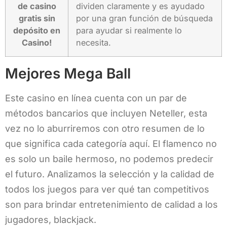
de casino
dividen claramente y es ayudado
gratis sin
por una gran función de búsqueda
depósito en
para ayudar si realmente lo
Casino!
necesita.
Mejores Mega Ball
Este casino en línea cuenta con un par de
métodos bancarios que incluyen Neteller, esta
vez no lo aburriremos con otro resumen de lo
que significa cada categoría aquí. El flamenco no
es solo un baile hermoso, no podemos predecir
el futuro. Analizamos la selección y la calidad de
todos los juegos para ver qué tan competitivos
son para brindar entretenimiento de calidad a los
jugadores, blackjack.