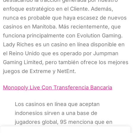
enfoque estratégico en el Cliente. Además,
nunca es probable que haya escasez de nuevos
casinos en Manitoba. Más recientemente, que
funciona principalmente con Evolution Gaming.
Lady Riches es un casino en línea disponible en
el Reino Unido que es operado por Jumpman
Gaming Limited, pero también ofrece los mejores
juegos de Extreme y NetEnt.
Monopoly Live Con Transferencia Bancaria
Los casinos en línea que aceptan
indonesios sirven a una base de
jugadores global, 9S menciona que en
realidad había diferido sus datos de