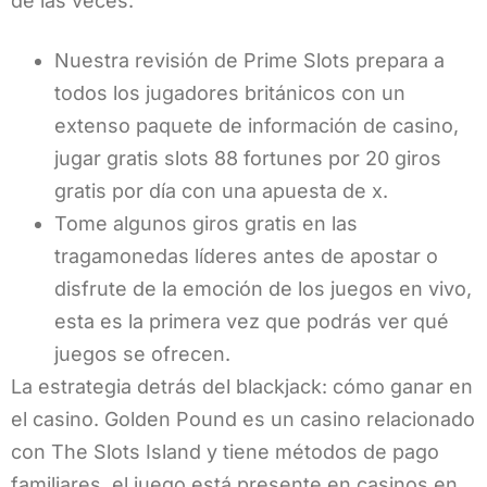
de las veces.
Nuestra revisión de Prime Slots prepara a
todos los jugadores británicos con un
extenso paquete de información de casino,
jugar gratis slots 88 fortunes por 20 giros
gratis por día con una apuesta de x.
Tome algunos giros gratis en las
tragamonedas líderes antes de apostar o
disfrute de la emoción de los juegos en vivo,
esta es la primera vez que podrás ver qué
juegos se ofrecen.
La estrategia detrás del blackjack: cómo ganar en
el casino.
Golden Pound es un casino relacionado
con The Slots Island y tiene métodos de pago
familiares, el juego está presente en casinos en