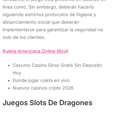
línea como. Sin embargo, deberán hacerlo
siguiendo estrictos protocolos de higiene y
distanciamiento social que deberán
implementarse para garantizar la seguridad no
solo de los clientes.
Ruleta Americana Online Movil
Casumo Casino Giros Gratis Sin Deposito
Hoy
Donde jugar ruleta en vivo
Nuevos casinos cripto 2026
Juegos Slots De Dragones