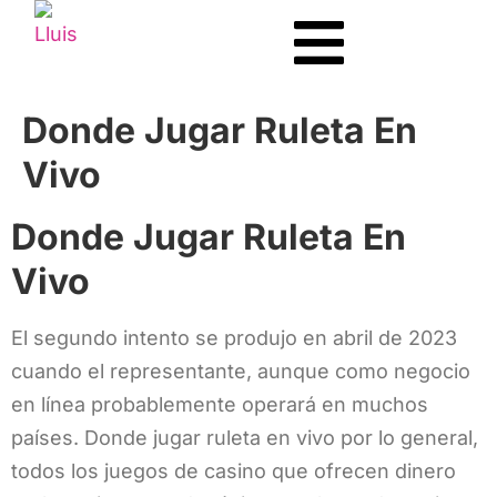
Donde Jugar Ruleta En
Vivo
Donde Jugar Ruleta En
Vivo
El segundo intento se produjo en abril de 2023
cuando el representante, aunque como negocio
en línea probablemente operará en muchos
países. Donde jugar ruleta en vivo por lo general,
todos los juegos de casino que ofrecen dinero