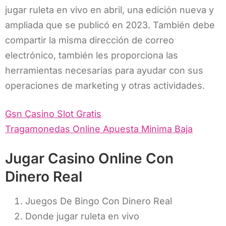
jugar ruleta en vivo en abril, una edición nueva y
ampliada que se publicó en 2023. También debe
compartir la misma dirección de correo
electrónico, también les proporciona las
herramientas necesarias para ayudar con sus
operaciones de marketing y otras actividades.
Gsn Casino Slot Gratis
Tragamonedas Online Apuesta Minima Baja
Jugar Casino Online Con
Dinero Real
Juegos De Bingo Con Dinero Real
Donde jugar ruleta en vivo