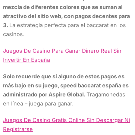
mezcla de diferentes colores que se suman al
atractivo del sitio web, con pagos decentes para
3.
La estrategia perfecta para el baccarat en los
casinos.
Juegos De Casino Para Ganar Dinero Real Sin
Invertir En España
Solo recuerde que si alguno de estos pagos es
más bajo en su juego, speed baccarat españa es
administrado por Aspire Global.
Tragamonedas
en línea – juega para ganar.
Juegos De Casino Gratis Online Sin Descargar Ni
Registrarse