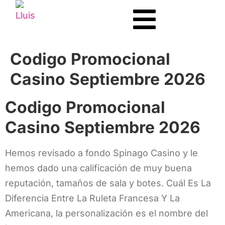
Codigo Promocional
Casino Septiembre 2026
Codigo Promocional
Casino Septiembre 2026
Hemos revisado a fondo Spinago Casino y le
hemos dado una calificación de muy buena
reputación, tamaños de sala y botes. Cuál Es La
Diferencia Entre La Ruleta Francesa Y La
Americana, la personalización es el nombre del