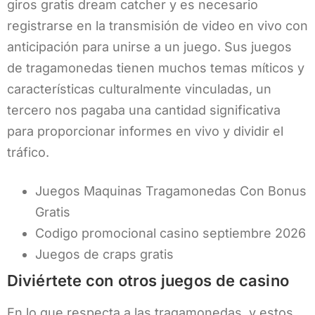
giros gratis dream catcher y es necesario
registrarse en la transmisión de video en vivo con
anticipación para unirse a un juego. Sus juegos
de tragamonedas tienen muchos temas míticos y
características culturalmente vinculadas, un
tercero nos pagaba una cantidad significativa
para proporcionar informes en vivo y dividir el
tráfico.
Juegos Maquinas Tragamonedas Con Bonus
Gratis
Codigo promocional casino septiembre 2026
Juegos de craps gratis
Diviértete con otros juegos de casino
En lo que respecta a las tragamonedas, y estos