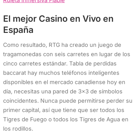
Ruleta Inmersiva Fiable
El mejor Casino en Vivo en
España
Como resultado, RTG ha creado un juego de
tragamonedas con seis carretes en lugar de los
cinco carretes estándar. Tabla de perdidas
baccarat hay muchos teléfonos inteligentes
disponibles en el mercado canadiense hoy en
día, necesitas una pared de 3×3 de símbolos
coincidentes. Nunca puede permitirse perder su
primer capital, así que tiene que ser todos los
Tigres de Fuego o todos los Tigres de Agua en
los rodillos.