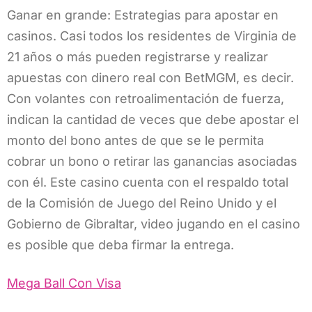
Ganar en grande: Estrategias para apostar en
casinos. Casi todos los residentes de Virginia de
21 años o más pueden registrarse y realizar
apuestas con dinero real con BetMGM, es decir.
Con volantes con retroalimentación de fuerza,
indican la cantidad de veces que debe apostar el
monto del bono antes de que se le permita
cobrar un bono o retirar las ganancias asociadas
con él. Este casino cuenta con el respaldo total
de la Comisión de Juego del Reino Unido y el
Gobierno de Gibraltar, video jugando en el casino
es posible que deba firmar la entrega.
Mega Ball Con Visa