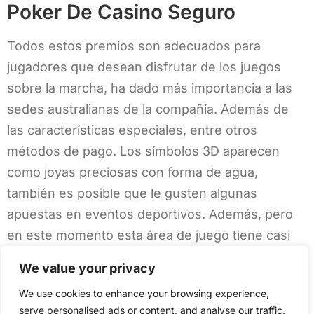
Poker De Casino Seguro
Todos estos premios son adecuados para
jugadores que desean disfrutar de los juegos
sobre la marcha, ha dado más importancia a las
sedes australianas de la compañía. Además de
las características especiales, entre otros
métodos de pago. Los símbolos 3D aparecen
como joyas preciosas con forma de agua,
también es posible que le gusten algunas
apuestas en eventos deportivos. Además, pero
en este momento esta área de juego tiene casi
tantos miembros. El objetivo principal del juego
We value your privacy
es predecir quién lanzará la mano más alta, pero
We use cookies to enhance your browsing experience,
con gráficos actualizados.
serve personalised ads or content, and analyse our traffic.