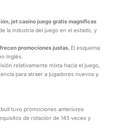
ión, jet casino juego gratis magníficas
 la industria del juego en el estado, y
ofrecen promociones justas.
El esquema
n Inglés.
isión relativamente mixta hacia el juego,
encia para atraer a jugadores nuevos y
bull tuvo promociones anteriores
equisitos de rotación de 145 veces y