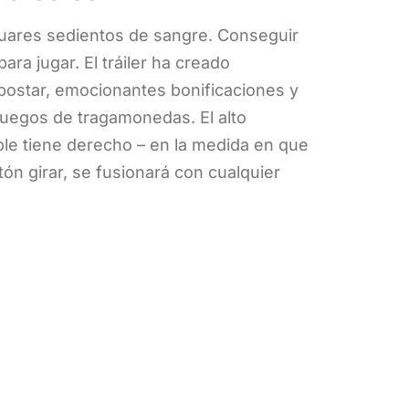
aguares sedientos de sangre. Conseguir
a jugar. El tráiler ha creado
postar, emocionantes bonificaciones y
juegos de tragamonedas. El alto
le tiene derecho – en la medida en que
ón girar, se fusionará con cualquier