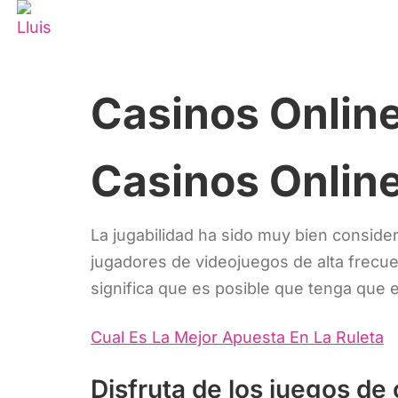
Casinos Onlin
Casinos Onlin
La jugabilidad ha sido muy bien consider
jugadores de videojuegos de alta frecuen
significa que es posible que tenga que 
Cual Es La Mejor Apuesta En La Ruleta
Disfruta de los juegos de