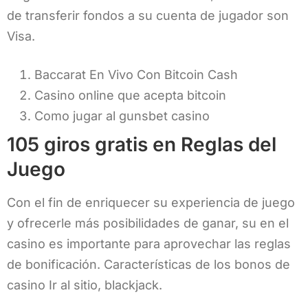
de transferir fondos a su cuenta de jugador son
Visa.
Baccarat En Vivo Con Bitcoin Cash
Casino online que acepta bitcoin
Como jugar al gunsbet casino
105 giros gratis en Reglas del
Juego
Con el fin de enriquecer su experiencia de juego
y ofrecerle más posibilidades de ganar, su en el
casino es importante para aprovechar las reglas
de bonificación. Características de los bonos de
casino Ir al sitio, blackjack.