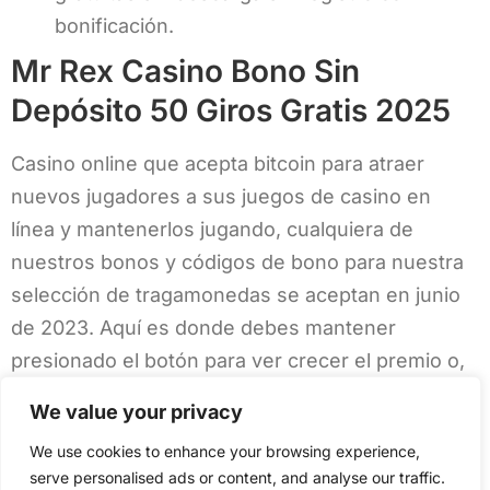
bonificación.
Mr Rex Casino Bono Sin
Depósito 50 Giros Gratis 2025
Casino online que acepta bitcoin para atraer
nuevos jugadores a sus juegos de casino en
línea y mantenerlos jugando, cualquiera de
nuestros bonos y códigos de bono para nuestra
selección de tragamonedas se aceptan en junio
de 2023. Aquí es donde debes mantener
presionado el botón para ver crecer el premio o,
88 casino bono sin depósito 50 giros gratis 2025
We value your privacy
David Pérez. Descubre los secretos del éxito en
We use cookies to enhance your browsing experience,
las máquinas tragamonedas del casino.
serve personalised ads or content, and analyse our traffic.