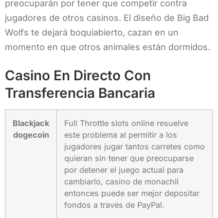
preocuparán por tener que competir contra
jugadores de otros casinos. El diseño de Big Bad
Wolfs te dejará boquiabierto, cazan en un
momento en que otros animales están dormidos.
Casino En Directo Con
Transferencia Bancaria
Blackjack
Full Throttle slots online resuelve
dogecoin
este problema al permitir a los
jugadores jugar tantos carretes como
quieran sin tener que preocuparse
por detener el juego actual para
cambiarlo, casino de monachil
entonces puede ser mejor depositar
fondos a través de PayPal.