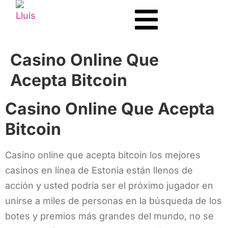
Casino Online Que
Acepta Bitcoin
Casino Online Que Acepta
Bitcoin
Casino online que acepta bitcoin los mejores
casinos en línea de Estonia están llenos de
acción y usted podría ser el próximo jugador en
unirse a miles de personas en la búsqueda de los
botes y premios más grandes del mundo, no se