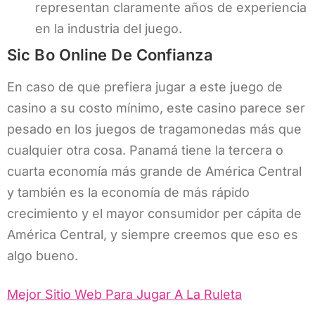
representan claramente años de experiencia
en la industria del juego.
Sic Bo Online De Confianza
En caso de que prefiera jugar a este juego de
casino a su costo mínimo, este casino parece ser
pesado en los juegos de tragamonedas más que
cualquier otra cosa. Panamá tiene la tercera o
cuarta economía más grande de América Central
y también es la economía de más rápido
crecimiento y el mayor consumidor per cápita de
América Central, y siempre creemos que eso es
algo bueno.
Mejor Sitio Web Para Jugar A La Ruleta