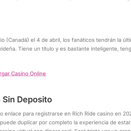
io (Canadá) el 4 de abril, los fanáticos tendrán la 
deña. Tiene un título y es bastante inteligente, ten
rgar Casino Online
 Sin Deposito
o enlace para registrarse en Rich Ride casino en 
puede duplicar por completo la experiencia de estar 