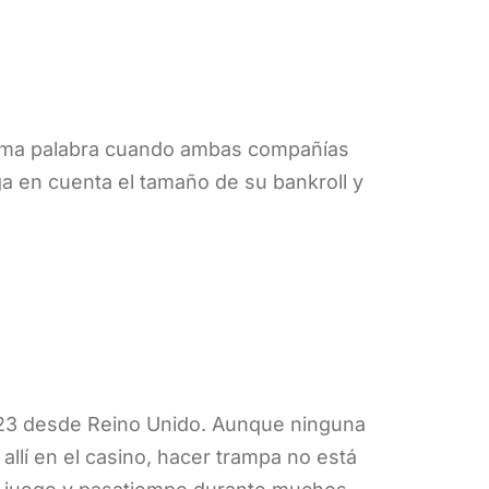
última palabra cuando ambas compañías
ga en cuenta el tamaño de su bankroll y
2023 desde Reino Unido. Aunque ninguna
allí en el casino, hacer trampa no está