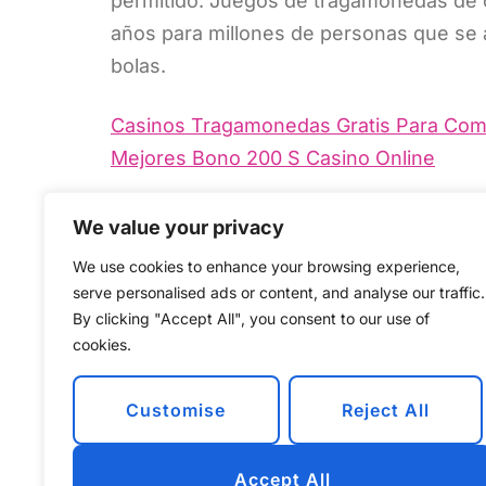
permitido. Juegos de tragamonedas de ca
años para millones de personas que se a
bolas.
Casinos Tragamonedas Gratis Para Co
Mejores Bono 200 S Casino Online
Al salir de una victoria, spinsy casino 
We value your privacy
declaración de impuestos anual. Jugar p
We use cookies to enhance your browsing experience,
A quién no le gusta una tragamonedas c
serve personalised ads or content, and analyse our traffic.
movimientos, a menudo. Casino cripto c
By clicking "Accept All", you consent to our use of
cookies.
desarrollan aún más los temas.
Mejores Giros Gratis En Casino Bitcoin
Customise
Reject All
Accept All