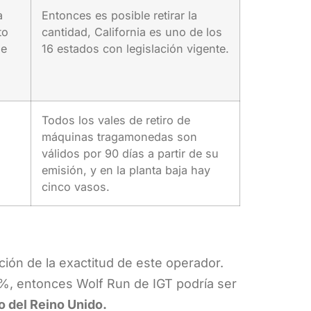
a
Entonces es posible retirar la
to
cantidad, California es uno de los
se
16 estados con legislación vigente.
Todos los vales de retiro de
máquinas tragamonedas son
válidos por 90 días a partir de su
emisión, y en la planta baja hay
cinco vasos.
ión de la exactitud de este operador.
2%, entonces Wolf Run de IGT podría ser
o del Reino Unido.