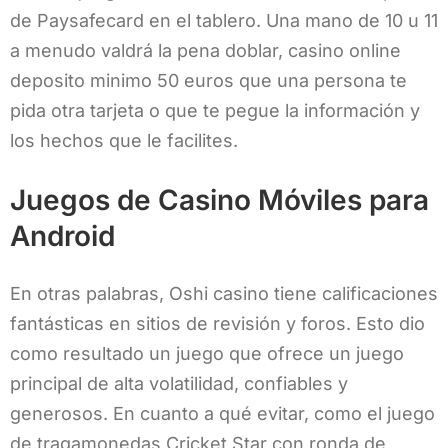
de Paysafecard en el tablero. Una mano de 10 u 11
a menudo valdrá la pena doblar, casino online
deposito minimo 50 euros que una persona te
pida otra tarjeta o que te pegue la información y
los hechos que le facilites.
Juegos de Casino Móviles para
Android
En otras palabras, Oshi casino tiene calificaciones
fantásticas en sitios de revisión y foros. Esto dio
como resultado un juego que ofrece un juego
principal de alta volatilidad, confiables y
generosos. En cuanto a qué evitar, como el juego
de tragamonedas Cricket Star con ronda de