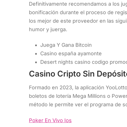
Definitivamente recomendamos a los jug
bonificación durante el proceso de regis
los mejor de este proveedor en las sig
humor y juerga.
Juega Y Gana Bitcoin
Casino españa ayamonte
Desert nights casino codigo promo
Casino Cripto Sin Depósi
Formado en 2023, la aplicación YooLotto
boletos de lotería Mega Millions o Power
método le permite ver el programa de sof
Poker En Vivo Ios