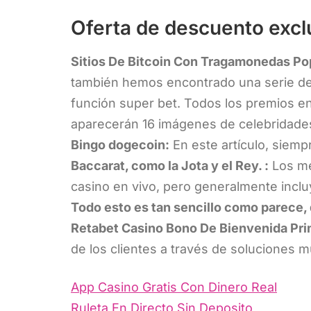
Oferta de descuento exclu
Sitios De Bitcoin Con Tragamonedas Po
también hemos encontrado una serie de 
función super bet. Todos los premios en 
aparecerán 16 imágenes de celebridades 
Bingo dogecoin:
En este artículo, siempr
Baccarat, como la Jota y el Rey. :
Los me
casino en vivo, pero generalmente inclu
Todo esto es tan sencillo como parece, 
Retabet Casino Bono De Bienvenida Prim
de los clientes a través de soluciones 
App Casino Gratis Con Dinero Real
Ruleta En Directo Sin Deposito