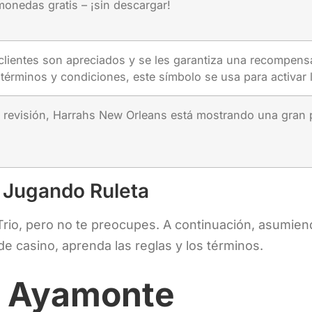
onedas gratis – ¡sin descargar!
lientes son apreciados y se les garantiza una recompensa
términos y condiciones, este símbolo se usa para activar l
la revisión, Harrahs New Orleans está mostrando una gran
t Jugando Ruleta
rio, pero no te preocupes. A continuación, asumien
e casino, aprenda las reglas y los términos.
a Ayamonte