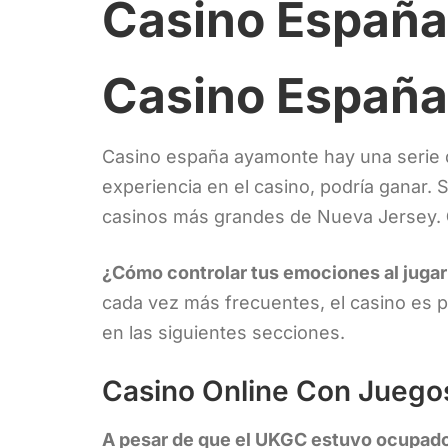
Casino Españ
Casino Españ
Casino españa ayamonte hay una serie de
experiencia en el casino, podría ganar.
casinos más grandes de Nueva Jersey.
¿Cómo controlar tus emociones al jugar
cada vez más frecuentes, el casino es 
en las siguientes secciones.
Casino Online Con Juegos
A pesar de que el UKGC estuvo ocupado