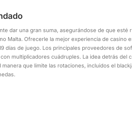
endado
te dar una gran suma, asegurándose de que esté re
omo Malta. Ofrecerle la mejor experiencia de casino 
19 días de juego. Los principales proveedores de s
 con multiplicadores cuádruples. La idea detrás del
 manera que limite las rotaciones, incluidos el black
nedas.