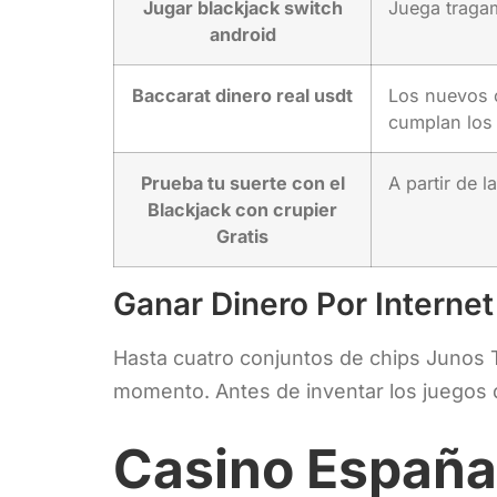
Jugar blackjack switch
Juega tragam
android
Baccarat dinero real usdt
Los nuevos c
cumplan los 
Prueba tu suerte con el
A partir de 
Blackjack con crupier
Gratis
Ganar Dinero Por Interne
Hasta cuatro conjuntos de chips Junos T
momento. Antes de inventar los juegos d
Casino Españ