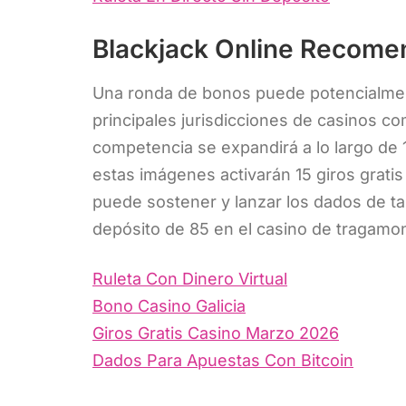
Blackjack Online Recom
Una ronda de bonos puede potencialmen
principales jurisdicciones de casinos c
competencia se expandirá a lo largo de 
estas imágenes activarán 15 giros gratis
puede sostener y lanzar los dados de tal
depósito de 85 en el casino de tragamo
Ruleta Con Dinero Virtual
Bono Casino Galicia
Giros Gratis Casino Marzo 2026
Dados Para Apuestas Con Bitcoin