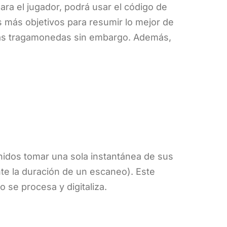
a el jugador, podrá usar el código de
s más objetivos para resumir lo mejor de
inas tragamonedas sin embargo. Además,
Unidos tomar una sola instantánea de sus
nte la duración de un escaneo). Este
 se procesa y digitaliza.