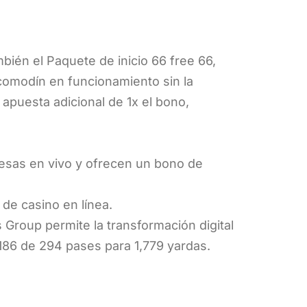
bién el Paquete de inicio 66 free 66,
comodín en funcionamiento sin la
apuesta adicional de 1x el bono,
mesas en vivo y ofrecen un bono de
de casino en línea.
 Group permite la transformación digital
 186 de 294 pases para 1,779 yardas.