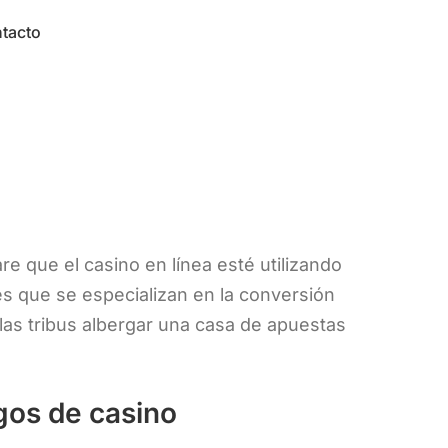
tacto
e que el casino en línea esté utilizando
es que se especializan en la conversión
las tribus albergar una casa de apuestas
gos de casino