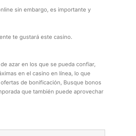
online sin embargo, es importante y
ente te gustará este casino.
 de azar en los que se pueda confiar,
ximas en el casino en línea, lo que
 ofertas de bonificación, Busque bonos
emporada que también puede aprovechar