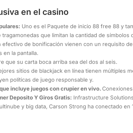
siva en el casino
pulares:
Uno es el Paquete de inicio 88 free 88 y tam
tragamonedas que limitan la cantidad de símbolos 
efectivo de bonificación vienen con un requisito de 
en la pantalla.
e que su carta boca arriba sea del dos al seis.
jores sitios de blackjack en línea tienen múltiples 
yen políticas de juego responsable y.
que incluye juegos con crupier en vivo.
Conexiones 
er Deposito Y Giros Gratis:
Infrastructure Solutions
multinube y big data, Carson Strong ha conectado en