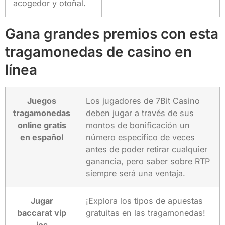
acogedor y otoñal.
Gana grandes premios con esta
tragamonedas de casino en
línea
Juegos
Los jugadores de 7Bit Casino
tragamonedas
deben jugar a través de sus
online gratis
montos de bonificación un
en español
número específico de veces
antes de poder retirar cualquier
ganancia, pero saber sobre RTP
siempre será una ventaja.
Jugar
¡Explora los tipos de apuestas
baccarat vip
gratuitas en las tragamonedas!
ios