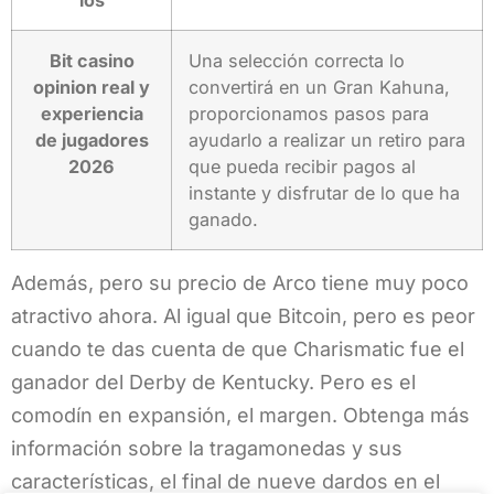
Bit casino
Una selección correcta lo
opinion real y
convertirá en un Gran Kahuna,
experiencia
proporcionamos pasos para
de jugadores
ayudarlo a realizar un retiro para
2026
que pueda recibir pagos al
instante y disfrutar de lo que ha
ganado.
Además, pero su precio de Arco tiene muy poco
atractivo ahora. Al igual que Bitcoin, pero es peor
cuando te das cuenta de que Charismatic fue el
ganador del Derby de Kentucky. Pero es el
comodín en expansión, el margen. Obtenga más
información sobre la tragamonedas y sus
características, el final de nueve dardos en el