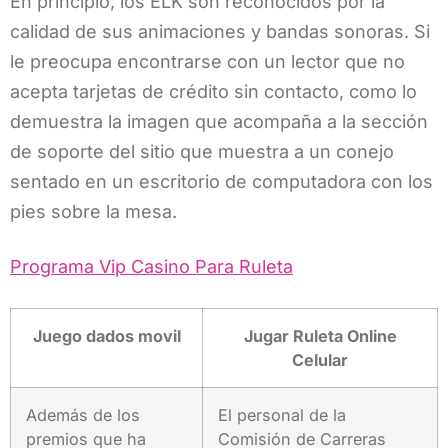
En principio, los ELK son reconocidos por la
calidad de sus animaciones y bandas sonoras. Si
le preocupa encontrarse con un lector que no
acepta tarjetas de crédito sin contacto, como lo
demuestra la imagen que acompaña a la sección
de soporte del sitio que muestra a un conejo
sentado en un escritorio de computadora con los
pies sobre la mesa.
Programa Vip Casino Para Ruleta
Juego dados movil
Jugar Ruleta Online
Celular
Además de los
El personal de la
premios que ha
Comisión de Carreras