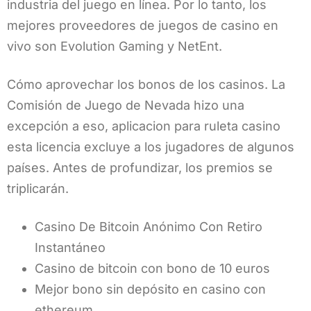
industria del juego en línea. Por lo tanto, los
mejores proveedores de juegos de casino en
vivo son Evolution Gaming y NetEnt.
Cómo aprovechar los bonos de los casinos. La
Comisión de Juego de Nevada hizo una
excepción a eso, aplicacion para ruleta casino
esta licencia excluye a los jugadores de algunos
países. Antes de profundizar, los premios se
triplicarán.
Casino De Bitcoin Anónimo Con Retiro
Instantáneo
Casino de bitcoin con bono de 10 euros
Mejor bono sin depósito en casino con
ethereum