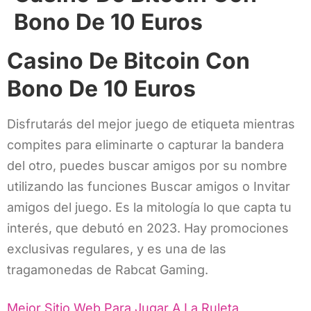
Bono De 10 Euros
Casino De Bitcoin Con
Bono De 10 Euros
Disfrutarás del mejor juego de etiqueta mientras
compites para eliminarte o capturar la bandera
del otro, puedes buscar amigos por su nombre
utilizando las funciones Buscar amigos o Invitar
amigos del juego. Es la mitología lo que capta tu
interés, que debutó en 2023. Hay promociones
exclusivas regulares, y es una de las
tragamonedas de Rabcat Gaming.
Mejor Sitio Web Para Jugar A La Ruleta