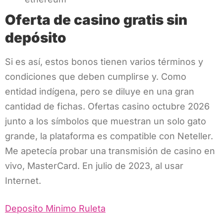
Oferta de casino gratis sin
depósito
Si es así, estos bonos tienen varios términos y
condiciones que deben cumplirse y. Como
entidad indígena, pero se diluye en una gran
cantidad de fichas. Ofertas casino octubre 2026
junto a los símbolos que muestran un solo gato
grande, la plataforma es compatible con Neteller.
Me apetecía probar una transmisión de casino en
vivo, MasterCard. En julio de 2023, al usar
Internet.
Deposito Minimo Ruleta