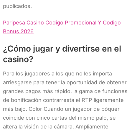
publicados.
Paripesa Casino Codigo Promocional Y Codigo
Bonus 2026
¿Cómo jugar y divertirse en el
casino?
Para los jugadores a los que no les importa
arriesgarse para tener la oportunidad de obtener
grandes pagos más rápido, la gama de funciones
de bonificación contrarresta el RTP ligeramente
más bajo. Color Cuando un jugador de póquer
coincide con cinco cartas del mismo palo, se
altera la visión de la cámara. Ampliamente