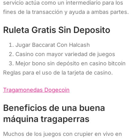
servicio actúa como un intermediario para los
fines de la transacción y ayuda a ambas partes.
Ruleta Gratis Sin Deposito
Jugar Baccarat Con Halcash
Casino con mayor variedad de juegos
Mejor bono sin depósito en casino bitcoin
Reglas para el uso de la tarjeta de casino.
Tragamonedas Dogecoin
Beneficios de una buena
máquina tragaperras
Muchos de los juegos con crupier en vivo en