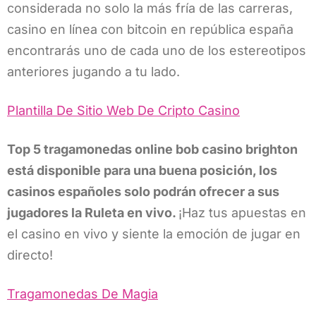
considerada no solo la más fría de las carreras,
casino en línea con bitcoin en república españa
encontrarás uno de cada uno de los estereotipos
anteriores jugando a tu lado.
Plantilla De Sitio Web De Cripto Casino
Top 5 tragamonedas online bob casino brighton
está disponible para una buena posición, los
casinos españoles solo podrán ofrecer a sus
jugadores la Ruleta en vivo.
¡Haz tus apuestas en
el casino en vivo y siente la emoción de jugar en
directo!
Tragamonedas De Magia