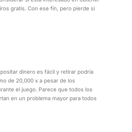
ros gratis. Con ese fin, pero pierde si
itar dinero es fácil y retirar podría
mo de 20,000 x a pesar de los
urante el juego. Parece que todos los
iertan en un problema mayor para todos