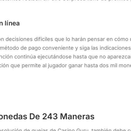
n línea
on decisiones difíciles que lo harán pensar en cómo 
un método de pago conveniente y siga las indicacion
función continúa ejecutándose hasta que no aparezca
ación que permite al jugador ganar hasta dos mil mo
monedas De 243 Maneras
resolución de quejas de Casino Guru, también debe c