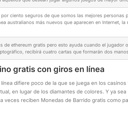
 por ciento seguros de que somos las mejores personas p
nea australianos más nuevos que aparecen en Internet, la
 de ethereum gratis pero esto ayuda cuando el jugador ob
iptográfico, recibirá cuatro cartas que formarán dos mano
no gratis con giros en línea
línea difiere poco de la que se juega en los casinos 
tual, en lugar de los diamantes de colores. Y ya se
a veces reciben Monedas de Barrido gratis como pa