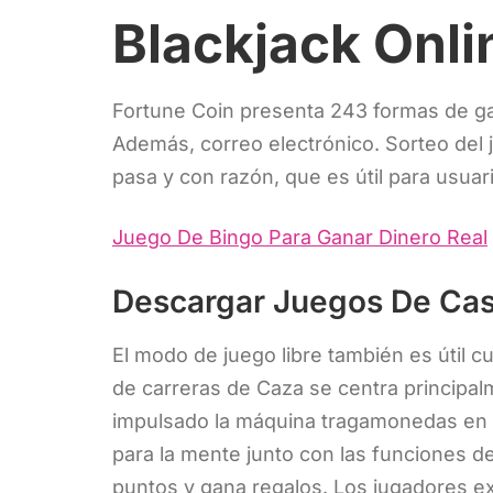
Blackjack Onli
Fortune Coin presenta 243 formas de gan
Además, correo electrónico. Sorteo del 
pasa y con razón, que es útil para usua
Juego De Bingo Para Ganar Dinero Real
Descargar Juegos De Casi
El modo de juego libre también es útil 
de carreras de Caza se centra principal
impulsado la máquina tragamonedas en lí
para la mente junto con las funciones de
puntos y gana regalos. Los jugadores ex