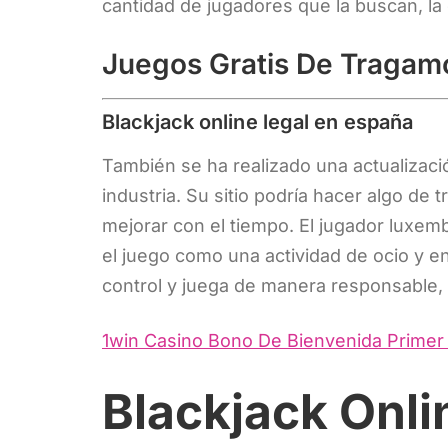
cantidad de jugadores que la buscan, la
Juegos Gratis De Traga
Blackjack online legal en españa
También se ha realizado una actualizaci
industria. Su sitio podría hacer algo de
mejorar con el tiempo. El jugador luxe
el juego como una actividad de ocio y e
control y juega de manera responsable, 
1win Casino Bono De Bienvenida Primer 
Blackjack Onli