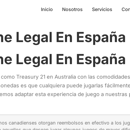
Inicio
Nosotros
Servicios
Con
ne Legal En España
ne Legal En España
 como Treasury 21 en Australia con las comodidades 
monedas es que cualquiera puede jugarlas fácilmente,
emos adaptar esta experiencia de juego a nuestras 
nos canadienses otorgan reembolsos en efectivo a los ju
ra aquellos que desean jugar algunos juegos de mayor dific