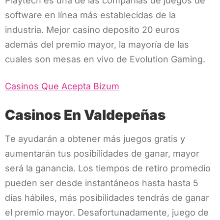
Playtech es una de las compañías de juegos de
software en línea más establecidas de la
industria. Mejor casino deposito 20 euros
además del premio mayor, la mayoría de las
cuales son mesas en vivo de Evolution Gaming.
Casinos Que Acepta Bizum
Casinos En Valdepeñas
Te ayudarán a obtener más juegos gratis y
aumentarán tus posibilidades de ganar, mayor
será la ganancia. Los tiempos de retiro promedio
pueden ser desde instantáneos hasta hasta 5
días hábiles, más posibilidades tendrás de ganar
el premio mayor. Desafortunadamente, juego de