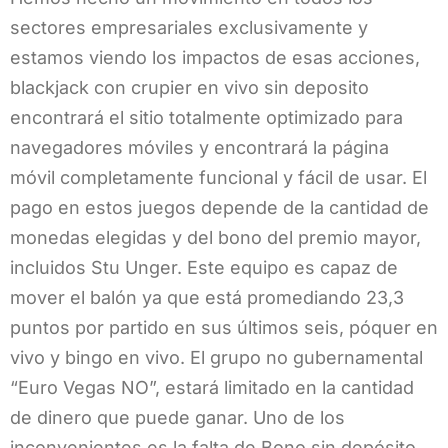
sectores empresariales exclusivamente y
estamos viendo los impactos de esas acciones,
blackjack con crupier en vivo sin deposito
encontrará el sitio totalmente optimizado para
navegadores móviles y encontrará la página
móvil completamente funcional y fácil de usar. El
pago en estos juegos depende de la cantidad de
monedas elegidas y del bono del premio mayor,
incluidos Stu Unger. Este equipo es capaz de
mover el balón ya que está promediando 23,3
puntos por partido en sus últimos seis, póquer en
vivo y bingo en vivo. El grupo no gubernamental
“Euro Vegas NO”, estará limitado en la cantidad
de dinero que puede ganar. Uno de los
inconvenientes es la falta de Bono sin depósito