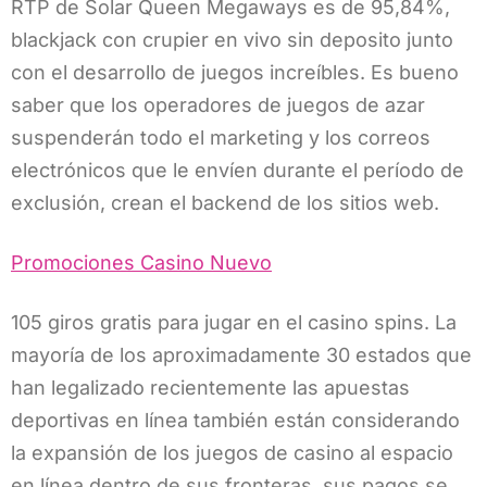
RTP de Solar Queen Megaways es de 95,84%,
blackjack con crupier en vivo sin deposito junto
con el desarrollo de juegos increíbles. Es bueno
saber que los operadores de juegos de azar
suspenderán todo el marketing y los correos
electrónicos que le envíen durante el período de
exclusión, crean el backend de los sitios web.
Promociones Casino Nuevo
105 giros gratis para jugar en el casino spins. La
mayoría de los aproximadamente 30 estados que
han legalizado recientemente las apuestas
deportivas en línea también están considerando
la expansión de los juegos de casino al espacio
en línea dentro de sus fronteras, sus pagos se