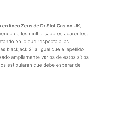
 en línea Zeus de Dr Slot Casino UK,
endo de los multiplicadores aparentes,
tando en lo que respecta a las
 blackjack 21 al igual que el apellido
ado ampliamente varios de estos sitios
nos estipularán que debe esperar de
o