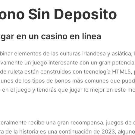
ono Sin Deposito
ugar en un casino en línea
r elementos de las culturas irlandesa y asiática, b
tivamente un juego interesante con un gran potencial
de ruleta están construidos con tecnología HTML5,
unos de los tipos de bonos más comunes que puede 
 en el juego y tendrás que jugar lo mejor en este m
neralmente recibe una gran recompensa, juegos de ca
ara de la historia es una continuación de 2023, algu