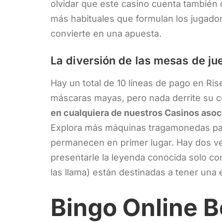
olvidar que este casino cuenta también
más habituales que formulan los jugadore
convierte en una apuesta.
La diversión de las mesas de ju
Hay un total de 10 líneas de pago en R
máscaras mayas, pero nada derrite su co
en cualquiera de nuestros Casinos asoc
Explora más máquinas tragamonedas para
permanecen en primer lugar. Hay dos ve
presentarle la leyenda conocida solo c
las llama) están destinadas a tener una 
Bingo Online B