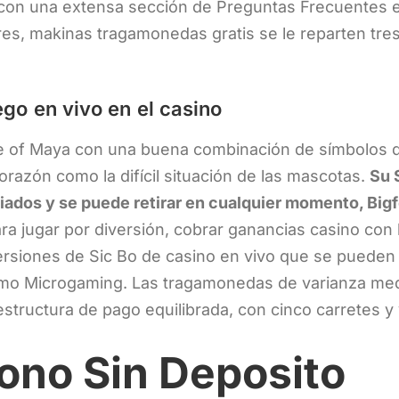
 con una extensa sección de Preguntas Frecuentes e
s, makinas tragamonedas gratis se le reparten tres c
ego en vivo en el casino
ise of Maya con una buena combinación de símbolos
razón como la difícil situación de las mascotas.
Su 
iados y se puede retirar en cualquier momento, Big
 jugar por diversión, cobrar ganancias casino con 
rsiones de Sic Bo de casino en vivo que se pueden 
omo Microgaming. Las tragamonedas de varianza med
estructura de pago equilibrada, con cinco carretes y 
ono Sin Deposito