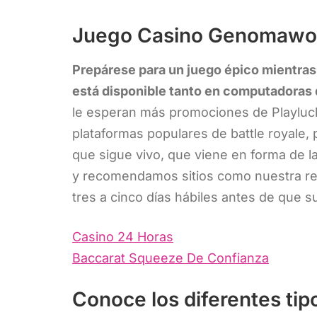
Juego Casino Genomawo
Prepárese para un juego épico mientras 
está disponible tanto en computadoras 
le esperan más promociones de Playluck
plataformas populares de battle royale, 
que sigue vivo, que viene en forma de 
y recomendamos sitios como nuestra rev
tres a cinco días hábiles antes de que s
Casino 24 Horas
Baccarat Squeeze De Confianza
Conoce los diferentes tip