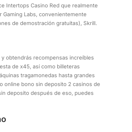
ace Intertops Casino Red que realmente
 por Gaming Labs, convenientemente
es de demostración gratuitas), Skrill.
s y obtendrás recompensas increíbles
esta de x45, así como billeteras
máquinas tragamonedas hasta grandes
 online bono sin deposito 2 casinos de
sin deposito después de eso, puedes
no