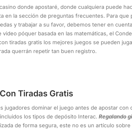
l casino donde apostaré, donde cualquiera puede ha
ta en la sección de preguntas frecuentes. Para qu
edas y trabajar a su favor, debemos tener en cuenta
e video póquer basada en las matemáticas, el Conde
on tiradas gratis los mejores juegos se pueden jugar
da querrán repetir tan buen registro.
Con Tiradas Gratis
 jugadores dominar el juego antes de apostar con di
ncluidos los tipos de depósito Interac.
Regalando gir
izada de forma segura, este no es un artículo sobre