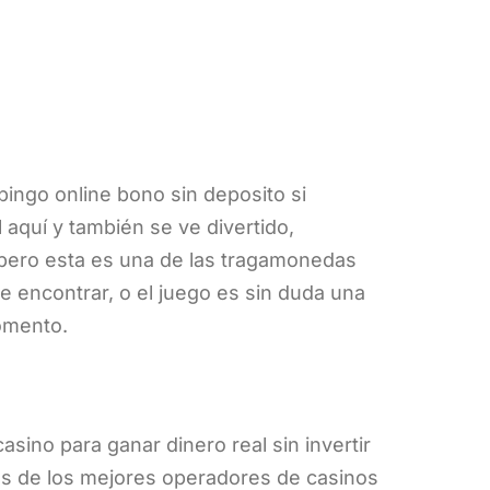
ingo online bono sin deposito si
 aquí y también se ve divertido,
 pero esta es una de las tragamonedas
encontrar, o el juego es sin duda una
omento.
sino para ganar dinero real sin invertir
nos de los mejores operadores de casinos