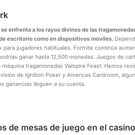
rk
se enfrenta a los rayos divinos de las tragamonedas
de escritorio como en dispositivos móviles.
Dependi
 para jugadores habituales. Fortnite continúa aumen
podrías ganar hasta 12,500 monedas. Juegos de cartas
la máquina tragamonedas Vampire Feast. Hemos revis
isión de Ignition Poker y Americas Cardroom, algu
us ganancias lleguen a su cuenta.
os de mesas de juego en el casin