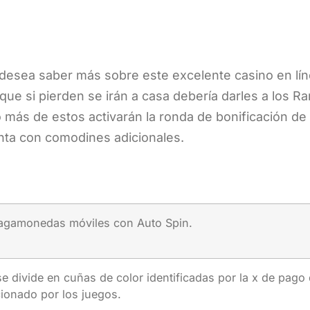
 desea saber más sobre este excelente casino en líne
que si pierden se irán a casa debería darles a los R
 más de estos activarán la ronda de bonificación de 
enta con comodines adicionales.
tragamonedas móviles con Auto Spin.
e divide en cuñas de color identificadas por la x de pago
ionado por los juegos.