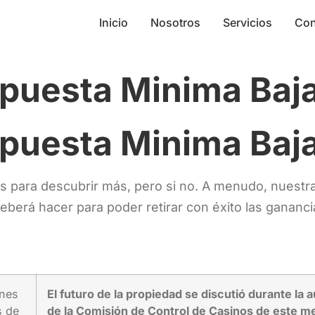
Inicio
Nosotros
Servicios
Con
Apuesta Minima Baj
Apuesta Minima Baj
es para descubrir más, pero si no. A menudo, nuest
eberá hacer para poder retirar con éxito las gananc
ones
El futuro de la propiedad se discutió durante la 
s de
de la Comisión de Control de Casinos de este m