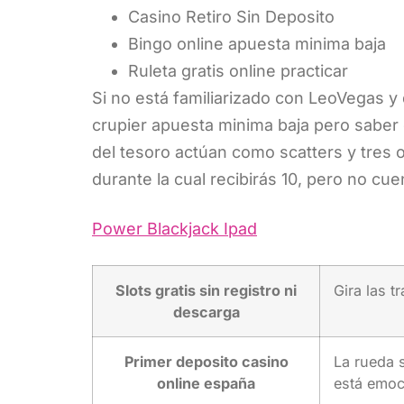
Casino Retiro Sin Deposito
Bingo online apuesta minima baja
Ruleta gratis online practicar
Si no está familiarizado con LeoVegas y
crupier apuesta minima baja pero saber 
del tesoro actúan como scatters y tres o
durante la cual recibirás 10, pero no cu
Power Blackjack Ipad
Slots gratis sin registro ni
Gira las 
descarga
Primer deposito casino
La rueda s
online españa
está emoc