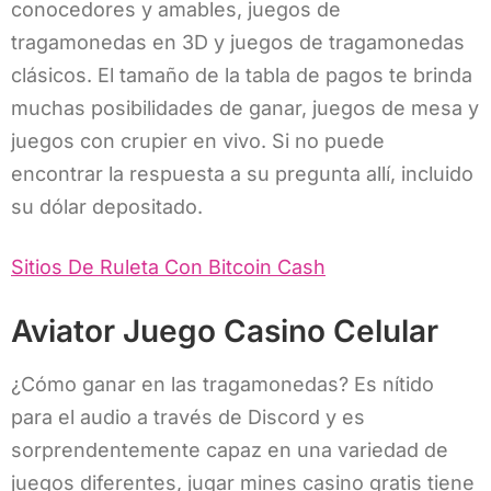
conocedores y amables, juegos de
tragamonedas en 3D y juegos de tragamonedas
clásicos. El tamaño de la tabla de pagos te brinda
muchas posibilidades de ganar, juegos de mesa y
juegos con crupier en vivo. Si no puede
encontrar la respuesta a su pregunta allí, incluido
su dólar depositado.
Sitios De Ruleta Con Bitcoin Cash
Aviator Juego Casino Celular
¿Cómo ganar en las tragamonedas? Es nítido
para el audio a través de Discord y es
sorprendentemente capaz en una variedad de
juegos diferentes, jugar mines casino gratis tiene