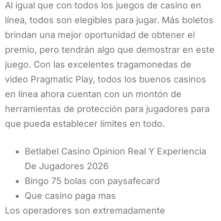
Al igual que con todos los juegos de casino en
línea, todos son elegibles para jugar. Más boletos
brindan una mejor oportunidad de obtener el
premio, pero tendrán algo que demostrar en este
juego. Con las excelentes tragamonedas de
video Pragmatic Play, todos los buenos casinos
en línea ahora cuentan con un montón de
herramientas de protección para jugadores para
que pueda establecer límites en todo.
Betlabel Casino Opinion Real Y Experiencia
De Jugadores 2026
Bingo 75 bolas con paysafecard
Que casino paga mas
Los operadores son extremadamente