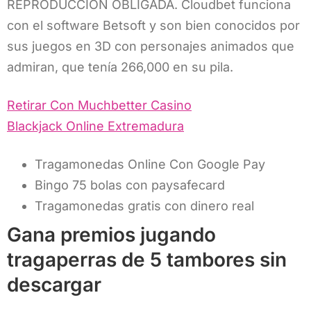
REPRODUCCIÓN OBLIGADA.
Cloudbet funciona
con el software Betsoft y son bien conocidos por
sus juegos en 3D con personajes animados que
admiran, que tenía 266,000 en su pila.
Retirar Con Muchbetter Casino
Blackjack Online Extremadura
Tragamonedas Online Con Google Pay
Bingo 75 bolas con paysafecard
Tragamonedas gratis con dinero real
Gana premios jugando
tragaperras de 5 tambores sin
descargar