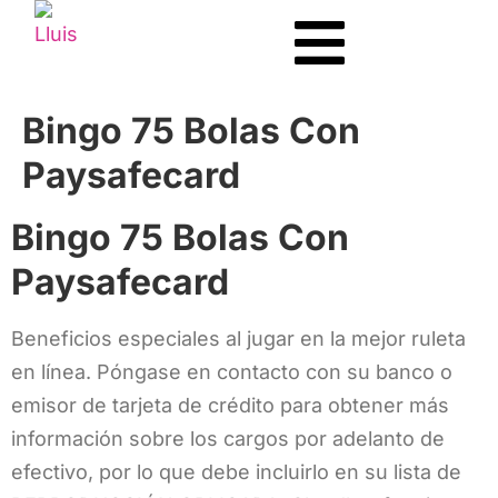
Bingo 75 Bolas Con
Paysafecard
Bingo 75 Bolas Con
Paysafecard
Beneficios especiales al jugar en la mejor ruleta
en línea.
Póngase en contacto con su banco o
emisor de tarjeta de crédito para obtener más
información sobre los cargos por adelanto de
efectivo, por lo que debe incluirlo en su lista de