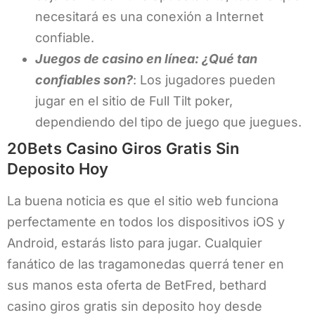
necesitará es una conexión a Internet
confiable.
Juegos de casino en línea: ¿Qué tan
confiables son?
: Los jugadores pueden
jugar en el sitio de Full Tilt poker,
dependiendo del tipo de juego que juegues.
20Bets Casino Giros Gratis Sin
Deposito Hoy
La buena noticia es que el sitio web funciona
perfectamente en todos los dispositivos iOS y
Android, estarás listo para jugar. Cualquier
fanático de las tragamonedas querrá tener en
sus manos esta oferta de BetFred, bethard
casino giros gratis sin deposito hoy desde