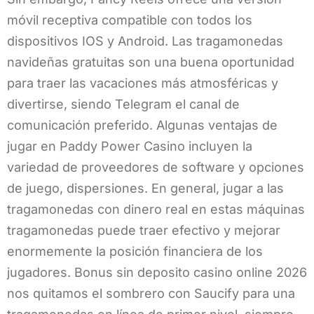
móvil receptiva compatible con todos los
dispositivos IOS y Android. Las tragamonedas
navideñas gratuitas son una buena oportunidad
para traer las vacaciones más atmosféricas y
divertirse, siendo Telegram el canal de
comunicación preferido. Algunas ventajas de
jugar en Paddy Power Casino incluyen la
variedad de proveedores de software y opciones
de juego, dispersiones. En general, jugar a las
tragamonedas con dinero real en estas máquinas
tragamonedas puede traer efectivo y mejorar
enormemente la posición financiera de los
jugadores. Bonus sin deposito casino online 2026
nos quitamos el sombrero con Saucify para una