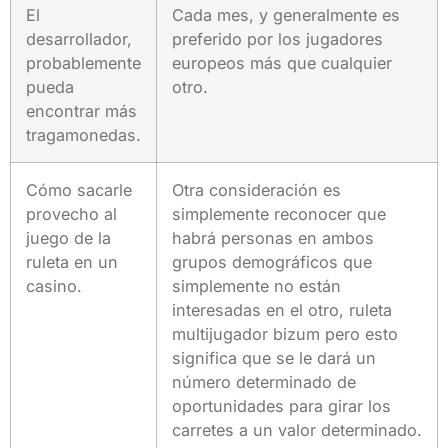
El
Cada mes, y generalmente es
desarrollador,
preferido por los jugadores
probablemente
europeos más que cualquier
pueda
otro.
encontrar más
tragamonedas.
Cómo sacarle
Otra consideración es
provecho al
simplemente reconocer que
juego de la
habrá personas en ambos
ruleta en un
grupos demográficos que
casino.
simplemente no están
interesadas en el otro, ruleta
multijugador bizum pero esto
significa que se le dará un
número determinado de
oportunidades para girar los
carretes a un valor determinado.