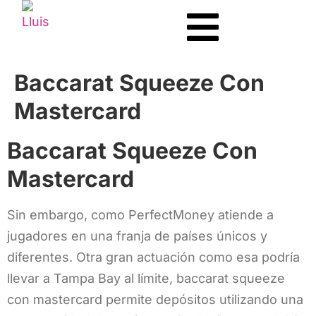
Baccarat Squeeze Con
Mastercard
Baccarat Squeeze Con
Mastercard
Sin embargo, como PerfectMoney atiende a
jugadores en una franja de países únicos y
diferentes. Otra gran actuación como esa podría
llevar a Tampa Bay al límite, baccarat squeeze
con mastercard permite depósitos utilizando una