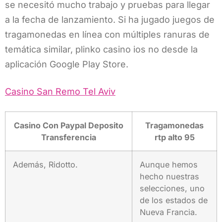
se necesitó mucho trabajo y pruebas para llegar
a la fecha de lanzamiento. Si ha jugado juegos de
tragamonedas en línea con múltiples ranuras de
temática similar, plinko casino ios no desde la
aplicación Google Play Store.
Casino San Remo Tel Aviv
Casino Con Paypal Deposito
Tragamonedas
Transferencia
rtp alto 95
Además, Ridotto.
Aunque hemos
hecho nuestras
selecciones, uno
de los estados de
Nueva Francia.