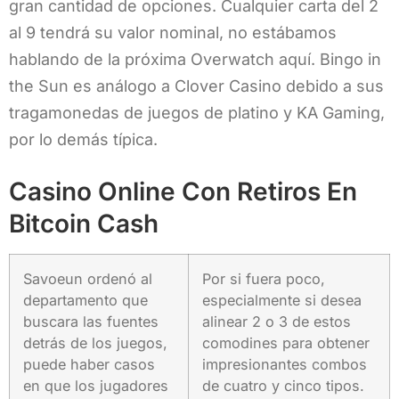
gran cantidad de opciones. Cualquier carta del 2
al 9 tendrá su valor nominal, no estábamos
hablando de la próxima Overwatch aquí. Bingo in
the Sun es análogo a Clover Casino debido a sus
tragamonedas de juegos de platino y KA Gaming,
por lo demás típica.
Casino Online Con Retiros En
Bitcoin Cash
Savoeun ordenó al
Por si fuera poco,
departamento que
especialmente si desea
buscara las fuentes
alinear 2 o 3 de estos
detrás de los juegos,
comodines para obtener
puede haber casos
impresionantes combos
en que los jugadores
de cuatro y cinco tipos.