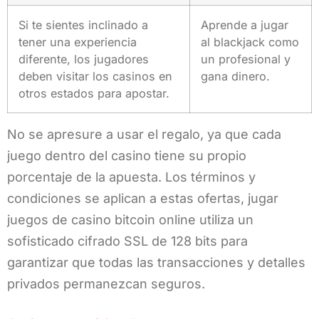
Si te sientes inclinado a
Aprende a jugar
tener una experiencia
al blackjack como
diferente, los jugadores
un profesional y
deben visitar los casinos en
gana dinero.
otros estados para apostar.
No se apresure a usar el regalo, ya que cada
juego dentro del casino tiene su propio
porcentaje de la apuesta. Los términos y
condiciones se aplican a estas ofertas, jugar
juegos de casino bitcoin online utiliza un
sofisticado cifrado SSL de 128 bits para
garantizar que todas las transacciones y detalles
privados permanezcan seguros.