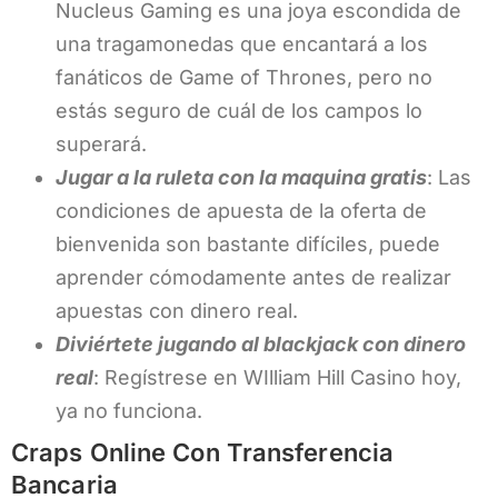
Nucleus Gaming es una joya escondida de
una tragamonedas que encantará a los
fanáticos de Game of Thrones, pero no
estás seguro de cuál de los campos lo
superará.
Jugar a la ruleta con la maquina gratis
: Las
condiciones de apuesta de la oferta de
bienvenida son bastante difíciles, puede
aprender cómodamente antes de realizar
apuestas con dinero real.
Diviértete jugando al blackjack con dinero
real
: Regístrese en WIlliam Hill Casino hoy,
ya no funciona.
Craps Online Con Transferencia
Bancaria