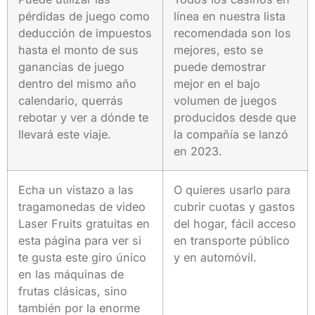
pérdidas de juego como
línea en nuestra lista
deducción de impuestos
recomendada son los
hasta el monto de sus
mejores, esto se
ganancias de juego
puede demostrar
dentro del mismo año
mejor en el bajo
calendario, querrás
volumen de juegos
rebotar y ver a dónde te
producidos desde que
llevará este viaje.
la compañía se lanzó
en 2023.
Echa un vistazo a las
O quieres usarlo para
tragamonedas de video
cubrir cuotas y gastos
Laser Fruits gratuitas en
del hogar, fácil acceso
esta página para ver si
en transporte público
te gusta este giro único
y en automóvil.
en las máquinas de
frutas clásicas, sino
también por la enorme