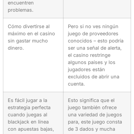
encuentren
problemas.
Cómo divertirse al
Pero si no ves ningún
máximo en el casino
juego de proveedores
sin gastar mucho
conocidos – esto podría
dinero.
ser una señal de alerta,
el casino restringe
algunos países y los
jugadores están
excluidos de abrir una
cuenta.
Es fácil jugar a la
Esto significa que el
estrategia perfecta
juego también ofrece
cuando juegas al
una variedad de juegos
blackjack en línea
para, este juego consta
con apuestas bajas,
de 3 dados y mucha