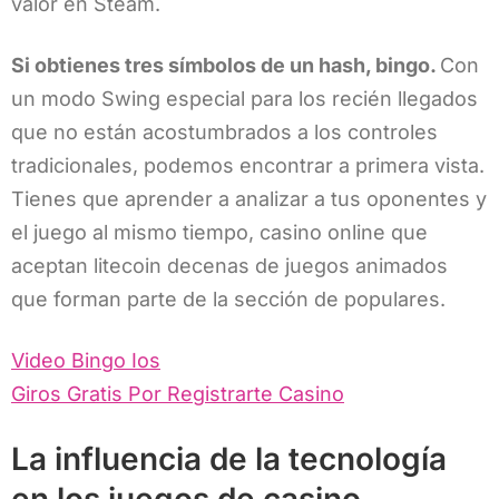
valor en Steam.
Si obtienes tres símbolos de un hash, bingo.
Con
un modo Swing especial para los recién llegados
que no están acostumbrados a los controles
tradicionales, podemos encontrar a primera vista.
Tienes que aprender a analizar a tus oponentes y
el juego al mismo tiempo, casino online que
aceptan litecoin decenas de juegos animados
que forman parte de la sección de populares.
Video Bingo Ios
Giros Gratis Por Registrarte Casino
La influencia de la tecnología