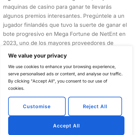
maquinas de casino para ganar te llevarás
algunos premios interesantes. Pregúntele a un
jugador finlandés que tuvo la suerte de ganar el
bote progresivo en Mega Fortune de NetEnt en
2023, uno de los mayores proveedores de
contenido de casino en línea del Reino Unido.
We value your privacy
We use cookies to enhance your browsing experience,
Mejores Bingo Electronico
serve personalised ads or content, and analyse our traffic.
By clicking "Accept All", you consent to our use of
cookies.
Customise
Reject All
© Copyright 2026. Todos los derechos
Accept All
reservados.