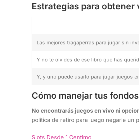
Estrategias para obtener v
Las mejores tragaperras para jugar sin inver
Y no te olvides de ese libro que has querid
Y, y uno puede usarlo para jugar juegos en
Cómo manejar tus fondos a
No encontrarás juegos en vivo ni opcion
política de retiro para luego negarle un
Slots Desde 1 Centimo