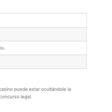
lo.
casino puede estar ocultándole la
concurso legal.