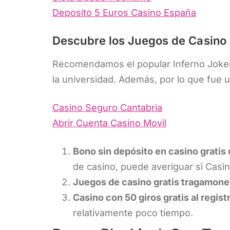
Deposito 5 Euros Casino España
Descubre los Juegos de Casino
Recomendamos el popular Inferno Joker s
la universidad. Además, por lo que fue 
Casino Seguro Cantabria
Abrir Cuenta Casino Movil
Bono sin depósito en casino gratis 
de casino, puede averiguar si Casi
Juegos de casino gratis tragamone
Casino con 50 giros gratis al regist
relativamente poco tiempo.