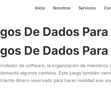
Inicio
Nosotros
Servicios
Con
egos De Dados Para
egos De Dados Para
arrollador de software, la organización de miembro
implementó algunos cambios. Este juego también vien
iciente dinero reservado para hacer realidad ese su