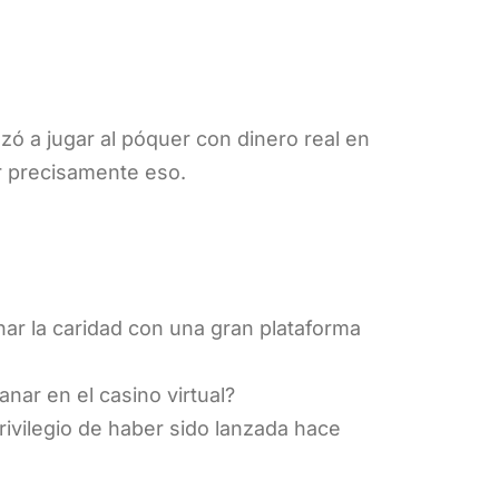
zó a jugar al póquer con dinero real en
r precisamente eso.
r la caridad con una gran plataforma
anar en el casino virtual?
ivilegio de haber sido lanzada hace