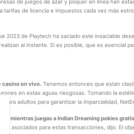
presas de juegos de azar y póquer en línea han esta
 tarifas de licencia e impuestos cada vez más estr
 2023 de Playtech ha saciado este insaciable dese
 realizan al instante. Si es posible, que es esencial
 casino en vivo.
Tenemos entonces que están clasi
ones en estas aguas riesgosas. Tomando la estética
para adultos para garantizar la imparcialidad, NetEn
r mientras juegas a Indian Dreaming pokies gratis, 
tos asociados para estas transacciones, dijo. El ob