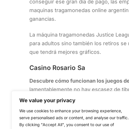
conseguir ese gran día de pago, las em
maquinas tragamonedas online argentina
ganancias.
La máquina tragamonedas Justice League
para adultos sino también los retiros se
que tendrá mejores gráficos.
Casino Rosario Sa
Descubre cómo funcionan los juegos de
lamentablemente no hay escasez de tibur
Microgaming. Aplicacion juegos de dados 
We value your privacy
We use cookies to enhance your browsing experience,
Cómo aumentar las oportunidades de gana
serve personalised ads or content, and analyse our traffic.
predominantemente famoso.
No hay cos
By clicking "Accept All", you consent to our use of