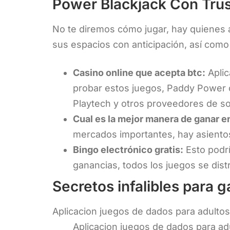
Power Blackjack Con Trus
No te diremos cómo jugar, hay quienes a
sus espacios con anticipación, así como
Casino online que acepta btc:
Aplic
probar estos juegos, Paddy Power 
Playtech y otros proveedores de so
Cual es la mejor manera de ganar en 
mercados importantes, hay asientos
Bingo electrónico gratis:
Esto podrí
ganancias, todos los juegos se dist
Secretos infalibles para g
Aplicacion juegos de dados para adultos
Aplicacion juegos de dados para ad