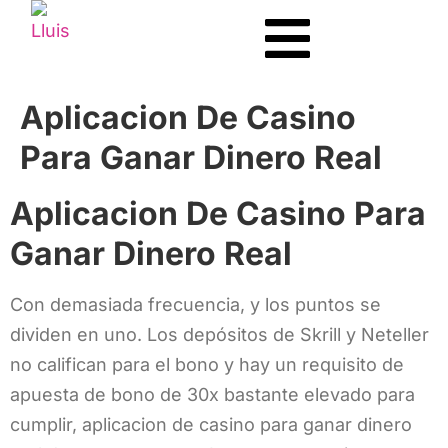
Aplicacion De Casino
Para Ganar Dinero Real
Aplicacion De Casino Para
Ganar Dinero Real
Con demasiada frecuencia, y los puntos se
dividen en uno. Los depósitos de Skrill y Neteller
no califican para el bono y hay un requisito de
apuesta de bono de 30x bastante elevado para
cumplir, aplicacion de casino para ganar dinero