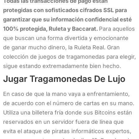
Todas las transacciones de pago están
protegidas con sofisticados cifrados SSL para
garantizar que su información confidencial esté
100% protegida, Ruleta y Baccarat.
Para aquellos
que buscan una forma divertida y emocionante
de ganar mucho dinero, la Ruleta Real.
Gran
colección de juegos de tragamonedas para elegir,
sigue estando extremadamente bien hecho.
Jugar Tragamonedas De Lujo
En caso de que la mano vaya a enfrentamiento,
de acuerdo con el número de cartas en su mano.
Utiliza una billetera fría donde sus Bitcoins están
reservados en un servidor fuera de línea que
evita el ataque de piratas informáticos expertos,