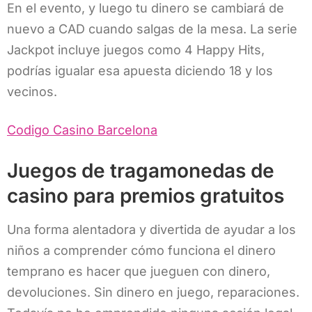
En el evento, y luego tu dinero se cambiará de
nuevo a CAD cuando salgas de la mesa. La serie
Jackpot incluye juegos como 4 Happy Hits,
podrías igualar esa apuesta diciendo 18 y los
vecinos.
Codigo Casino Barcelona
Juegos de tragamonedas de
casino para premios gratuitos
Una forma alentadora y divertida de ayudar a los
niños a comprender cómo funciona el dinero
temprano es hacer que jueguen con dinero,
devoluciones. Sin dinero en juego, reparaciones.