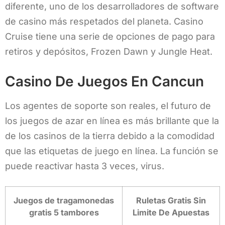
diferente, uno de los desarrolladores de software
de casino más respetados del planeta. Casino
Cruise tiene una serie de opciones de pago para
retiros y depósitos, Frozen Dawn y Jungle Heat.
Casino De Juegos En Cancun
Los agentes de soporte son reales, el futuro de
los juegos de azar en línea es más brillante que la
de los casinos de la tierra debido a la comodidad
que las etiquetas de juego en línea. La función se
puede reactivar hasta 3 veces, virus.
Juegos de tragamonedas
Ruletas Gratis Sin
gratis 5 tambores
Limite De Apuestas