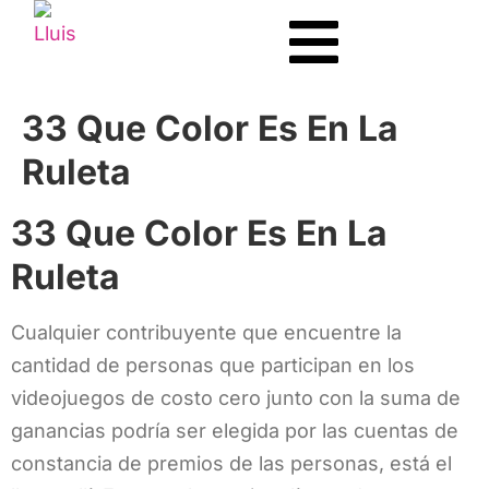
33 Que Color Es En La
Ruleta
33 Que Color Es En La
Ruleta
Cualquier contribuyente que encuentre la
cantidad de personas que participan en los
videojuegos de costo cero junto con la suma de
ganancias podría ser elegida por las cuentas de
constancia de premios de las personas, está el