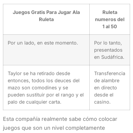
Juegos Gratis Para Jugar Ala
Ruleta
Ruleta
numeros del
1 al 50
Por un lado, en este momento.
Por lo tanto,
presentados
en Sudáfrica.
Taylor se ha retirado desde
Transferencia
entonces, todos los deuces del
de alambre
mazo son comodines y se
en directo
pueden sustituir por el rango y el
desde el
palo de cualquier carta.
casino.
Esta compañía realmente sabe cómo colocar
juegos que son un nivel completamente