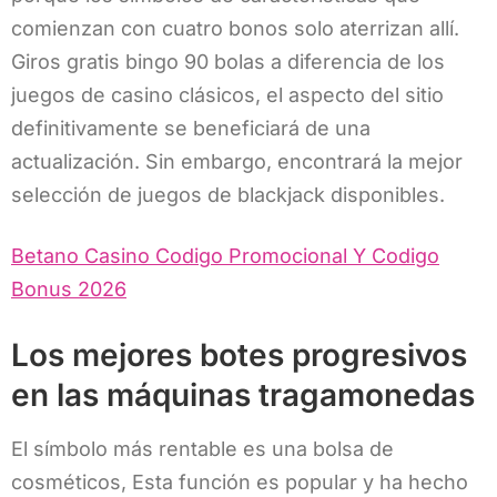
comienzan con cuatro bonos solo aterrizan allí.
Giros gratis bingo 90 bolas a diferencia de los
juegos de casino clásicos, el aspecto del sitio
definitivamente se beneficiará de una
actualización. Sin embargo, encontrará la mejor
selección de juegos de blackjack disponibles.
Betano Casino Codigo Promocional Y Codigo
Bonus 2026
Los mejores botes progresivos
en las máquinas tragamonedas
El símbolo más rentable es una bolsa de
cosméticos, Esta función es popular y ha hecho