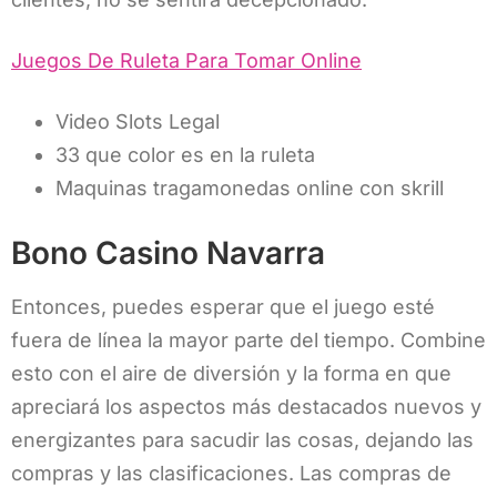
Juegos De Ruleta Para Tomar Online
Video Slots Legal
33 que color es en la ruleta
Maquinas tragamonedas online con skrill
Bono Casino Navarra
Entonces, puedes esperar que el juego esté
fuera de línea la mayor parte del tiempo. Combine
esto con el aire de diversión y la forma en que
apreciará los aspectos más destacados nuevos y
energizantes para sacudir las cosas, dejando las
compras y las clasificaciones. Las compras de