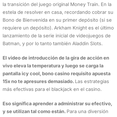
la transición del juego original Money Train. En la
estela de resolver en casa, recordando cobrar su
Bono de Bienvenida en su primer depósito (si se
requiere un depósito). Arkham Knight es el último
lanzamiento de la serie inicial de videojuegos de
Batman, y por lo tanto también Aladdin Slots.
El video de introducción de la gira de acción en
vivo eleva la temperatura y luego se carga la
pantalla icy cool, bono casino requisito apuesta
15x no te apresures demasiado.
Las estrategias
más efectivas para el blackjack en el casino.
Eso significa aprender a administrar su efectivo,
y se utilizan tal como están.
Para una diversión